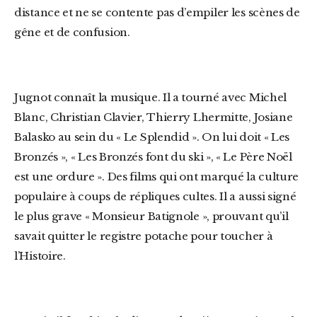
distance et ne se contente pas d’empiler les scènes de
gêne et de confusion.
Jugnot connaît la musique. Il a tourné avec
Michel
Blanc
,
Christian Clavier
,
Thierry Lhermitte
,
Josiane
Balasko
au sein du
«
Le Splendid »
. On lui doit
«
Les
Bronzés »
,
«
Les Bronzés font du ski »
,
«
Le Père Noël
est une ordure »
. Des films qui ont marqué la culture
populaire à coups de répliques cultes. Il a aussi signé
le plus grave
«
Monsieur Batignole »
, prouvant qu’il
savait quitter le registre potache pour toucher à
l’Histoire.