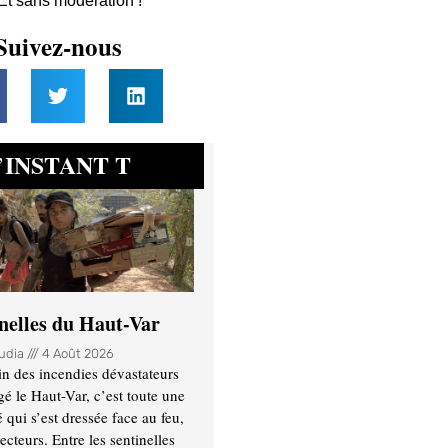
 Et sans modération !
Suivez-nous
INSTANT T
’
inelles du Haut-Var
oudia
4 Août 2026
n des incendies dévastateurs
gé le Haut-Var, c’est toute une
ui s’est dressée face au feu,
ecteurs. Entre les sentinelles