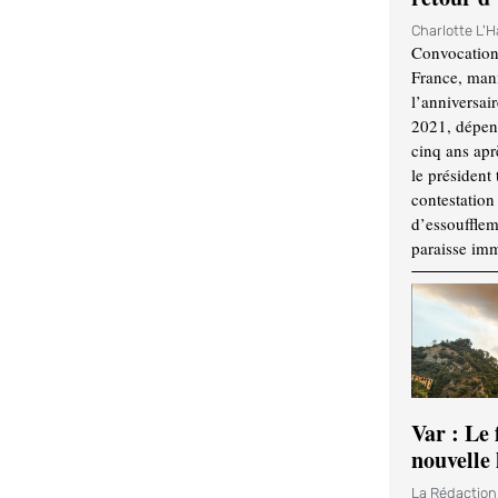
Charlotte L'
Convocation
France, mani
l’anniversai
2021, dépend
cinq ans apr
le président 
contestation 
d’essouffle
paraisse im
Var : Le 
nouvelle 
La Rédactio