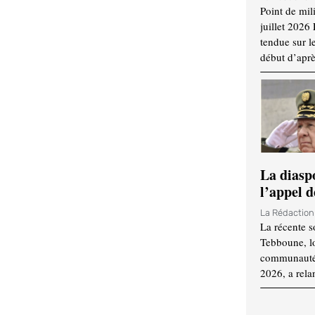
Point de mil
juillet 2026
tendue sur l
début d’aprè
La diasp
l’appel d
La Rédactio
La récente s
Tebboune, lo
communauté n
2026, a rela