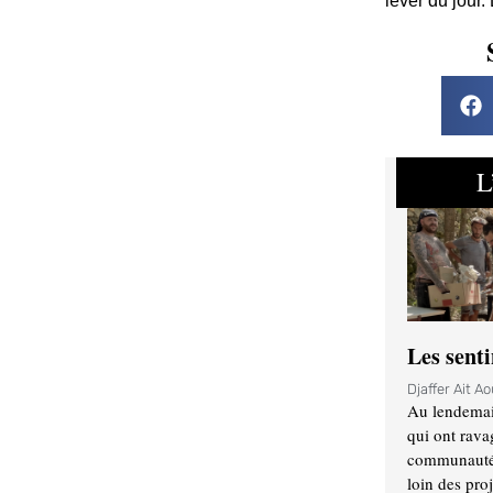
lever du jour.
L
Les sent
Djaffer Ait A
Au lendemai
qui ont rava
communauté q
loin des proj