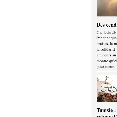
Des cendr
Charlotte L'
Pendant que 
braises, la 
la solidarité
amateurs au f
montre qu’el
pour mettre 
Tunisie :
retour d