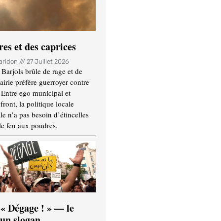
es et des caprices
Haridon
27 Juillet 2026
Barjols brûle de rage et de
mairie préfère guerroyer contre
. Entre ego municipal et
ront, la politique locale
le n’a pas besoin d’étincelles
le feu aux poudres.
 « Dégage ! » — le
’un slogan