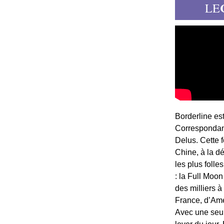
LE
Borderline es
Correspondant
Delus. Cette 
Chine, à la d
les plus folle
: la Full Moon
des milliers à
France, d’Am
Avec une seule