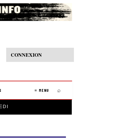
CONNEXION
⌕
S
≡ MENU
EDI