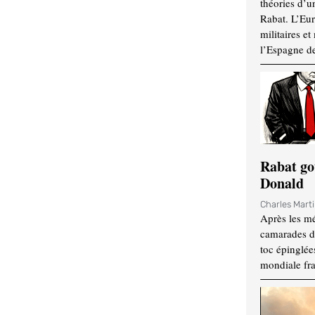
théories d’u
Rabat. L’Eur
militaires e
l’Espagne d
Rabat go
Donald
Charles Mart
Après les mé
camarades d
toc épinglées
mondiale fr