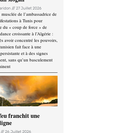
Haridon
27 Juillet 2026
 musclée de l’ambassadrice de
festations à Tunis pour
re du « coup de force » de
ance croissante à l’Algérie :
ès avoir concentré les pouvoirs,
tunisien fait face à une
persistante et à des signes
ment, sans qu’un basculement
minent
feu franchit une
ligne
n
26 Juillet 2026