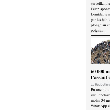
surveillant l
l’élan spont
formidable 
par les habit
plonge au cœ
poignant
60 000 m
l’assaut
La Rédactio
En une nuit,
sur l’enclav
moins 34 mor
WhatsApp et 