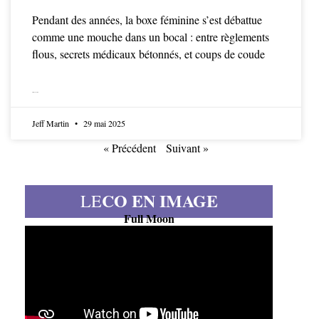
Pendant des années, la boxe féminine s’est débattue
comme une mouche dans un bocal : entre règlements
flous, secrets médicaux bétonnés, et coups de coude
LIRE LA SUITE
Jeff Martin
29 mai 2025
« Précédent
Suivant »
CO EN IMAGE
LE
Full Moon