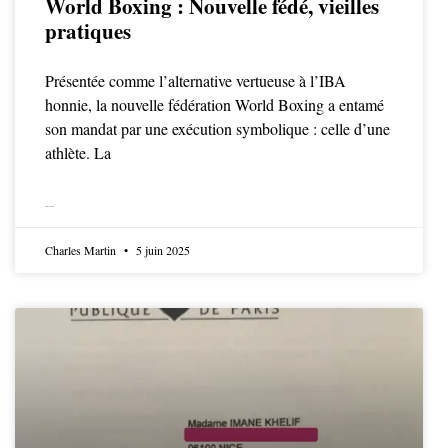
World Boxing : Nouvelle fédé, vieilles
pratiques
Présentée comme l’alternative vertueuse à l’IBA
honnie, la nouvelle fédération World Boxing a entamé
son mandat par une exécution symbolique : celle d’une
athlète. La
LIRE LA SUITE
Charles Martin
5 juin 2025