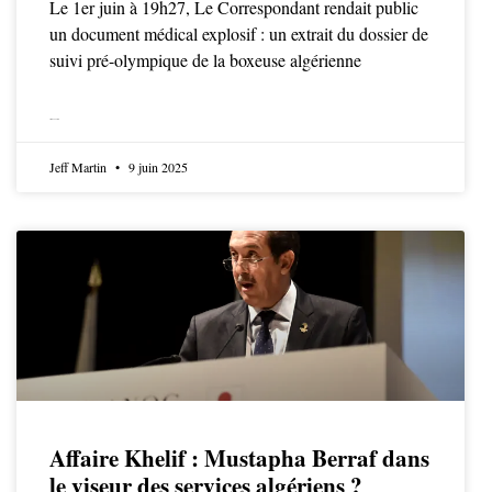
Le 1er juin à 19h27, Le Correspondant rendait public
un document médical explosif : un extrait du dossier de
suivi pré-olympique de la boxeuse algérienne
LIRE LA SUITE
Jeff Martin
9 juin 2025
Affaire Khelif : Mustapha Berraf dans
le viseur des services algériens ?