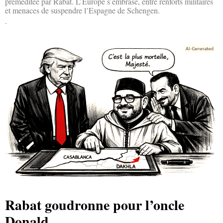
préméditée par Rabat. L’Europe s’embrase, entre renforts militaires
et menaces de suspendre l’Espagne de Schengen.
Lire la suite »
Rabat goudronne pour l’oncle
Donald