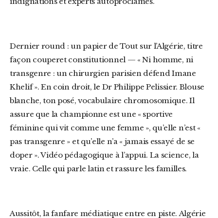
indignations et experts autoproclamés.
Dernier round : un papier de
Tout sur l’Algérie
, titre
façon couperet constitutionnel — « Ni homme, ni
transgenre : un chirurgien parisien défend Imane
Khelif ». En coin droit, l
e
Dr Philippe Pelissier
.
Blouse
blanche, ton posé, vocabulaire chromosomique. Il
assure que la championne est une « sportive
féminine qui vit comme une femme », qu’elle n’est «
pas transgenre » et qu’elle n’a « jamais essayé de se
doper ». Vidéo pédagogique à l’appui. La science, la
vraie. Celle qui parle latin et rassure les familles.
Aussitôt, la fanfare médiatique entre en piste.
Algérie