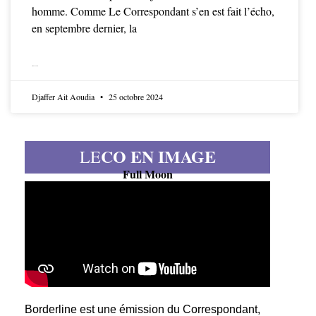
homme. Comme Le Correspondant s’en est fait l’écho,
en septembre dernier, la
LIRE LA SUITE
Djaffer Ait Aoudia
25 octobre 2024
CO EN IMAGE
LE
Full Moon
Borderline est une émission du Correspondant,