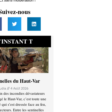
 Et sans modération !
Suivez-nous
INSTANT T
’
inelles du Haut-Var
oudia
4 Août 2026
n des incendies dévastateurs
gé le Haut-Var, c’est toute une
ui s’est dressée face au feu,
ecteurs. Entre les sentinelles