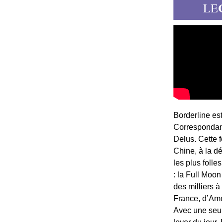
LE
Borderline es
Correspondant
Delus. Cette 
Chine, à la d
les plus folle
: la Full Moon
des milliers à
France, d’Am
Avec une seule