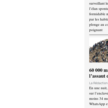
surveillant l
l’élan spont
formidable 
par les habit
plonge au cœ
poignant
60 000 m
l’assaut
La Rédactio
En une nuit,
sur l’enclav
moins 34 mor
WhatsApp et 