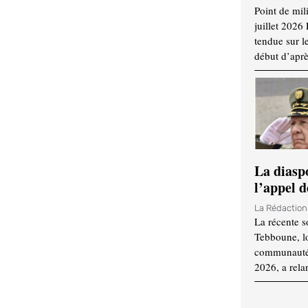
Point de mil
juillet 2026
tendue sur l
début d’aprè
La diasp
l’appel d
La Rédactio
La récente s
Tebboune, lo
communauté n
2026, a rela