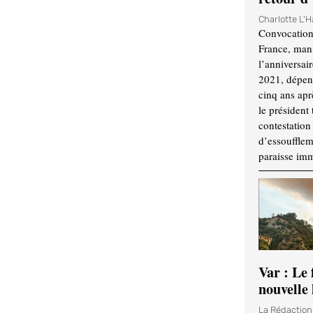
Charlotte L'
Convocation
France, mani
l’anniversai
2021, dépend
cinq ans apr
le président 
contestation 
d’essouffle
paraisse im
Var : Le 
nouvelle 
La Rédactio