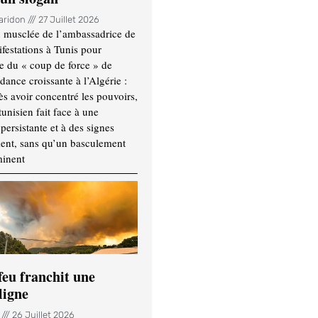
Haridon
27 Juillet 2026
 musclée de l’ambassadrice de
festations à Tunis pour
re du « coup de force » de
ance croissante à l’Algérie :
ès avoir concentré les pouvoirs,
tunisien fait face à une
persistante et à des signes
ment, sans qu’un basculement
minent
feu franchit une
ligne
n
26 Juillet 2026