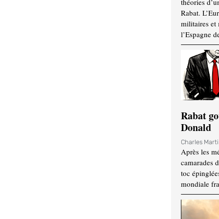
théories d’u
Rabat. L’Eur
militaires e
l’Espagne d
Rabat go
Donald
Charles Mart
Après les mé
camarades d
toc épinglées
mondiale fr