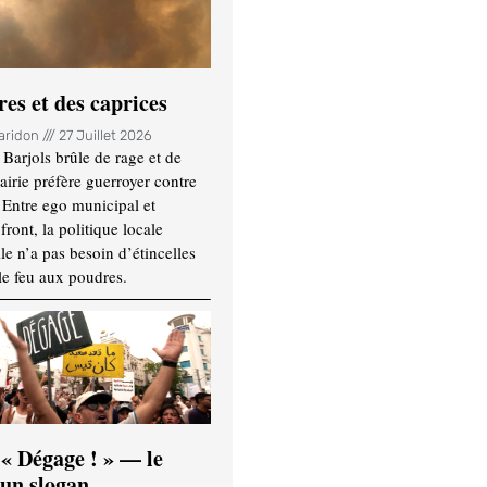
es et des caprices
Haridon
27 Juillet 2026
Barjols brûle de rage et de
mairie préfère guerroyer contre
. Entre ego municipal et
ront, la politique locale
le n’a pas besoin d’étincelles
le feu aux poudres.
 « Dégage ! » — le
’un slogan