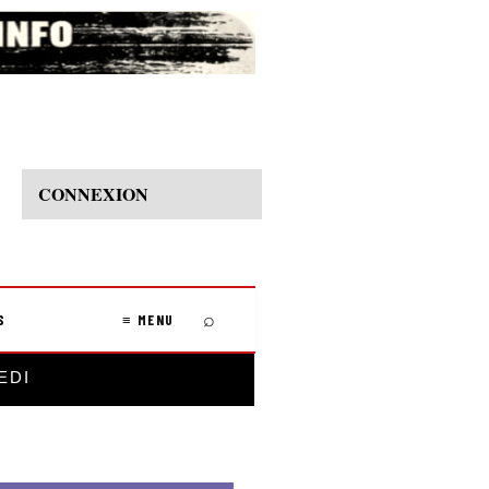
CONNEXION
⌕
S
≡ MENU
EDI