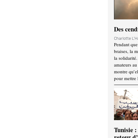
Des cendr
Charlotte L'
Pendant que 
braises, la 
la solidarité
amateurs au f
montre qu’el
pour mettre 
Tunisie :
retour d