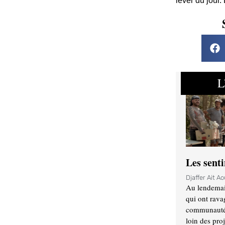
lever du jour.
L
Les sent
Djaffer Ait A
Au lendemai
qui ont rava
communauté q
loin des proj