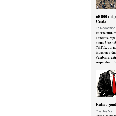
60 000 migr
Ceuta
La Rédactio
En une nuit, 6
l’enclave espa
morts. Une ru
TikTok, qui no
invasion prém
s’embrase, entr
suspendre l’E
Rabat goud
Charles Mart
Après les méda