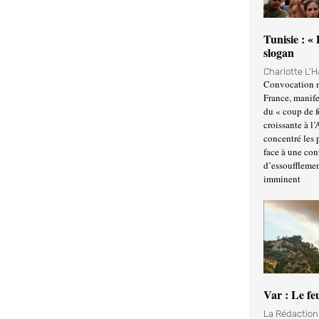
Tunisie : «
slogan
Charlotte L'
Convocation m
France, manife
du « coup de 
croissante à l’
concentré les p
face à une cont
d’essoufflemen
imminent
Var : Le fe
La Rédactio