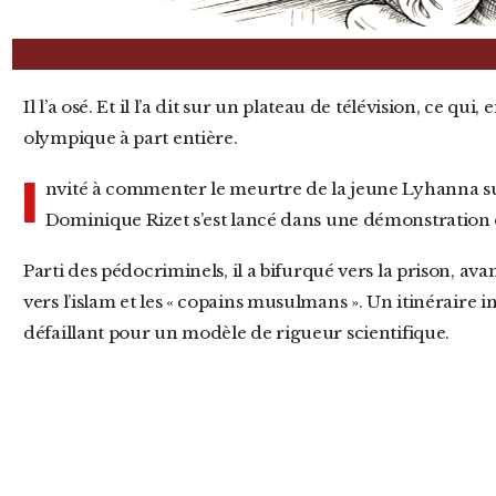
Il l’a osé. Et il l’a dit sur un plateau de télévision, ce qui, en France, est devenu une discipline
olympique à part entière.
I
nvité à commenter le meurtre de la jeune Lyhanna sur
Dominique Rizet s’est lancé dans une démonstration d
Parti des pédocriminels, il a bifurqué vers la prison, avant de prendre une sortie inattendue
vers l’islam et les « copains musulmans ». Un itinéraire i
défaillant pour un modèle de rigueur scientifique.