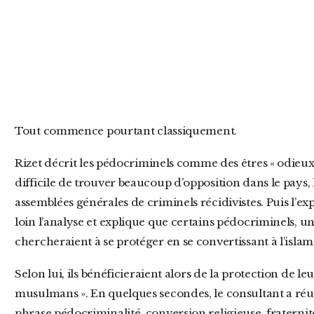
Tout commence pourtant classiquement.
Rizet décrit les pédocriminels comme des êtres « odieux », « abjects » et « à vomir ». Jusque-là,
difficile de trouver beaucoup d’opposition dans le pays
assemblées générales de criminels récidivistes. Puis l’
loin l’analyse et explique que certains pédocriminels, un
chercheraient à se protéger en se convertissant à l’islam
Selon lui, ils bénéficieraient alors de la protection de leurs « frères » ou de leurs « copains
musulmans ». En quelques secondes, le consultant a réus
phrase pédocriminalité, conversion religieuse, fraterni