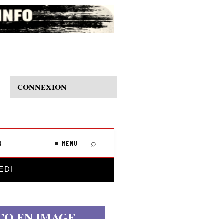
CONNEXION
⌕
S
≡ MENU
EDI
CO EN IMAGE