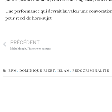
Une performance qui devrait lui valoir une convocation immédiate chez le juge d’instruction
pour recel de hors-sujet.
PRÉCÉDENT
Maâti Monjib, l’histoire en suspens
BFM
,
DOMINIQUE RIZET
,
ISLAM
,
PEDOCRIMINALITÉ