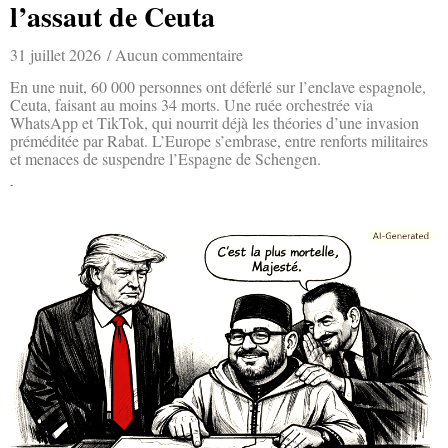
l’assaut de Ceuta
31 juillet 2026
Aucun commentaire
En une nuit, 60 000 personnes ont déferlé sur l’enclave espagnole,
Ceuta, faisant au moins 34 morts. Une ruée orchestrée via
WhatsApp et TikTok, qui nourrit déjà les théories d’une invasion
préméditée par Rabat. L’Europe s’embrase, entre renforts militaires
et menaces de suspendre l’Espagne de Schengen.
Lire la suite »