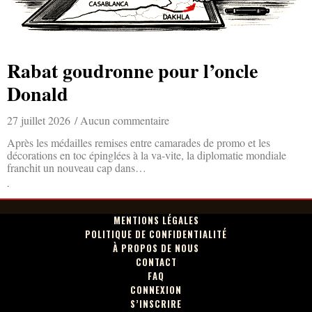
Rabat goudronne pour l’oncle
Donald
27 juillet 2026
Aucun commentaire
Après les médailles remises entre camarades de promo et les
décorations en toc épinglées à la va-vite, la diplomatie mondiale
franchit un nouveau cap dans…
Lire la suite »
MENTIONS LÉGALES
POLITIQUE DE CONFIDENTIALITÉ
À PROPOS DE NOUS
CONTACT
FAQ
CONNEXION
S’INSCRIRE