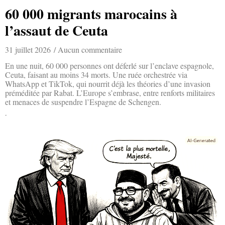
60 000 migrants marocains à
l’assaut de Ceuta
31 juillet 2026
Aucun commentaire
En une nuit, 60 000 personnes ont déferlé sur l’enclave espagnole,
Ceuta, faisant au moins 34 morts. Une ruée orchestrée via
WhatsApp et TikTok, qui nourrit déjà les théories d’une invasion
préméditée par Rabat. L’Europe s’embrase, entre renforts militaires
et menaces de suspendre l’Espagne de Schengen.
Lire la suite »