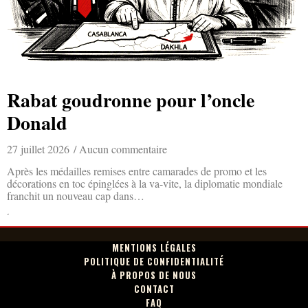
Rabat goudronne pour l’oncle
Donald
27 juillet 2026
Aucun commentaire
Après les médailles remises entre camarades de promo et les
décorations en toc épinglées à la va-vite, la diplomatie mondiale
franchit un nouveau cap dans…
Lire la suite »
MENTIONS LÉGALES
POLITIQUE DE CONFIDENTIALITÉ
À PROPOS DE NOUS
CONTACT
FAQ