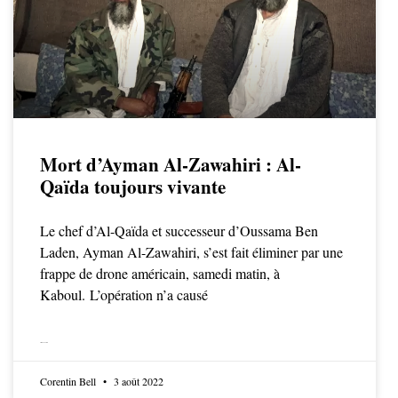
Mort d’Ayman Al-Zawahiri : Al-
Qaïda toujours vivante
Le chef d’Al-Qaïda et successeur d’Oussama Ben
Laden, Ayman Al-Zawahiri, s’est fait éliminer par une
frappe de drone américain, samedi matin, à
Kaboul. L’opération n’a causé
LIRE LA SUITE
Corentin Bell
3 août 2022