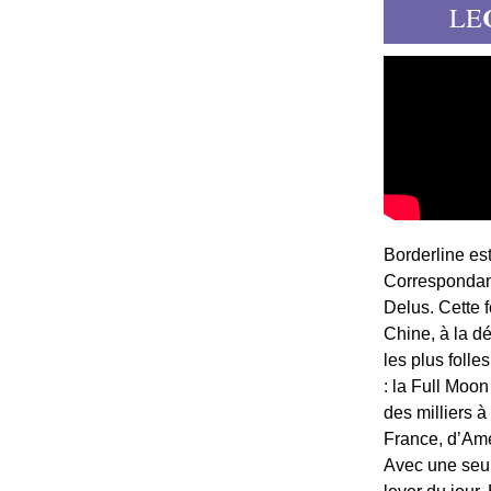
LE
Borderline es
Correspondant
Delus. Cette 
Chine, à la d
les plus folle
: la Full Moon
des milliers à
France, d’Am
Avec une seule