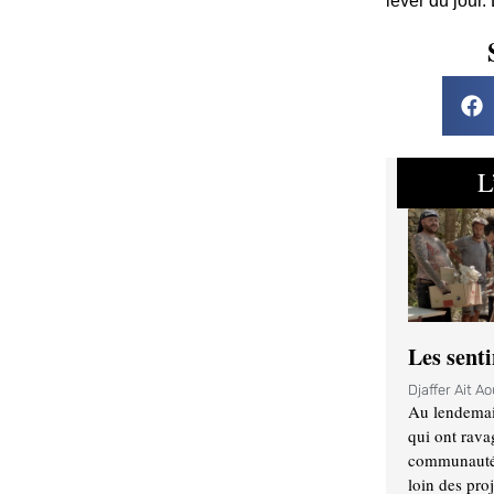
lever du jour.
L
Les sent
Djaffer Ait A
Au lendemai
qui ont rava
communauté q
loin des proj