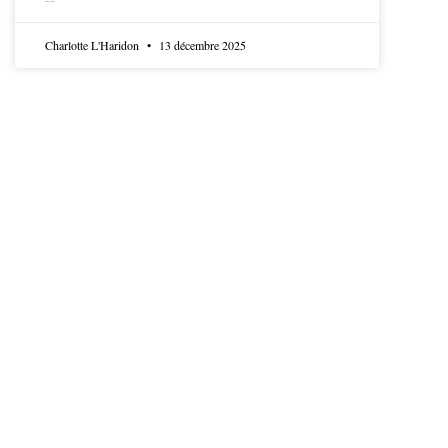
LIRE LA SUITE
Charlotte L'Haridon
13 décembre 2025