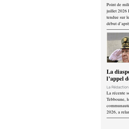
Point de mil
juillet 2026
tendue sur l
début d’aprè
La diasp
l’appel d
La Rédactio
La récente s
Tebboune, lo
communauté n
2026, a rela