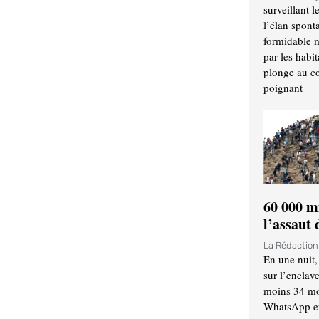
surveillant l
l’élan spont
formidable 
par les habit
plonge au cœ
poignant
60 000 m
l’assaut
La Rédactio
En une nuit,
sur l’enclav
moins 34 mor
WhatsApp et 