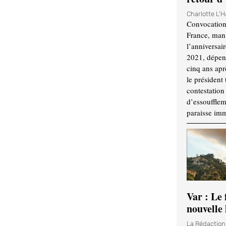
Charlotte L'
Convocation
France, mani
l’anniversai
2021, dépend
cinq ans apr
le président 
contestation 
d’essouffle
paraisse im
Var : Le 
nouvelle 
La Rédactio