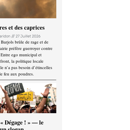
es et des caprices
Haridon
27 Juillet 2026
Barjols brûle de rage et de
mairie préfère guerroyer contre
. Entre ego municipal et
ront, la politique locale
le n’a pas besoin d’étincelles
le feu aux poudres.
 « Dégage ! » — le
’un slogan