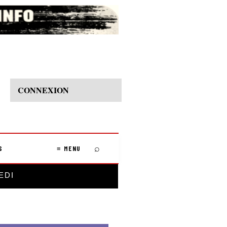
CONNEXION
⌕
S
≡ MENU
EDI