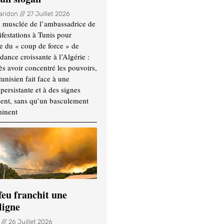
Haridon
27 Juillet 2026
 musclée de l’ambassadrice de
festations à Tunis pour
re du « coup de force » de
ance croissante à l’Algérie :
ès avoir concentré les pouvoirs,
tunisien fait face à une
persistante et à des signes
ment, sans qu’un basculement
minent
feu franchit une
ligne
n
26 Juillet 2026