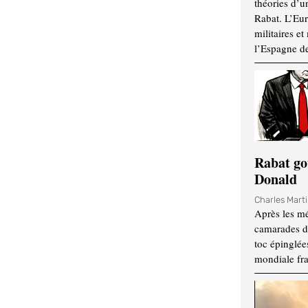
théories d’u
Rabat. L’Eur
militaires e
l’Espagne d
Rabat go
Donald
Charles Mart
Après les mé
camarades d
toc épinglées
mondiale fr