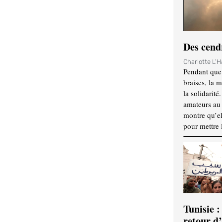
Des cendr
Charlotte L'
Pendant que 
braises, la 
la solidarité
amateurs au f
montre qu’el
pour mettre 
Tunisie :
retour d