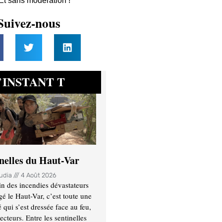
 Et sans modération !
Suivez-nous
INSTANT T
’
inelles du Haut-Var
oudia
4 Août 2026
n des incendies dévastateurs
gé le Haut-Var, c’est toute une
ui s’est dressée face au feu,
ecteurs. Entre les sentinelles