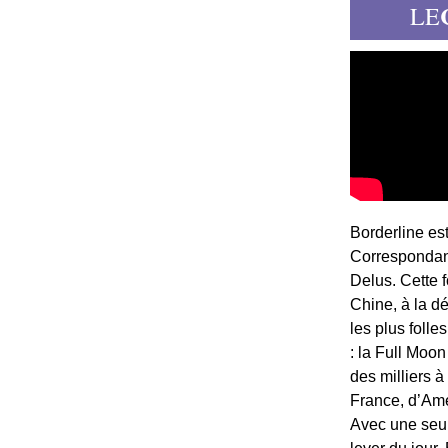
LE
Borderline es
Correspondant
Delus. Cette 
Chine, à la d
les plus folle
: la Full Moon
des milliers à
France, d’Am
Avec une seule