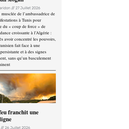
Haridon
27 Juillet 2026
 musclée de l’ambassadrice de
festations à Tunis pour
re du « coup de force » de
ance croissante à l’Algérie :
ès avoir concentré les pouvoirs,
tunisien fait face à une
persistante et à des signes
ment, sans qu’un basculement
minent
feu franchit une
ligne
n
26 Juillet 2026