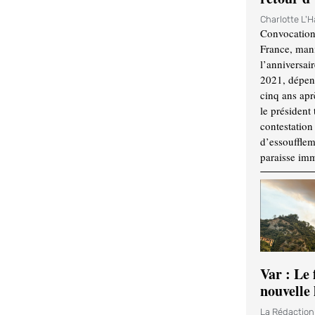
Charlotte L'
Convocation
France, mani
l’anniversai
2021, dépend
cinq ans apr
le président 
contestation 
d’essouffle
paraisse im
Var : Le 
nouvelle 
La Rédactio