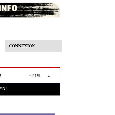
CONNEXION
⌕
S
≡ MENU
EDI