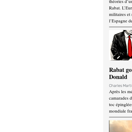
théories d’u
Rabat. L’Eur
militaires e
l’Espagne d
Rabat go
Donald
Charles Mart
Après les mé
camarades d
toc épinglées
mondiale fr