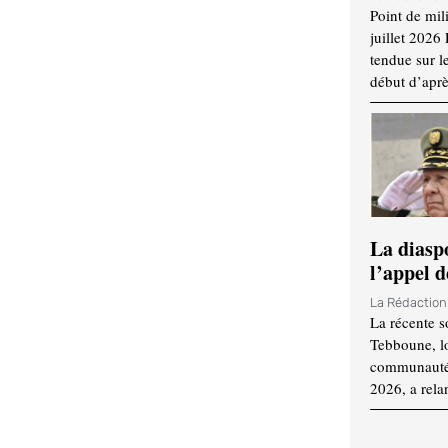
Point de mil
juillet 2026
tendue sur l
début d’aprè
La diasp
l’appel d
La Rédactio
La récente s
Tebboune, lo
communauté n
2026, a rela