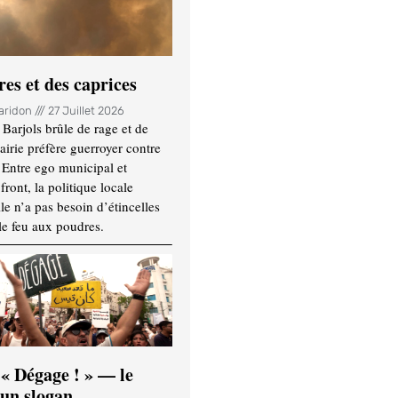
es et des caprices
Haridon
27 Juillet 2026
Barjols brûle de rage et de
mairie préfère guerroyer contre
. Entre ego municipal et
ront, la politique locale
le n’a pas besoin d’étincelles
le feu aux poudres.
 « Dégage ! » — le
’un slogan