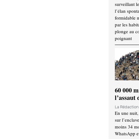
surveillant l
l’élan spont
formidable 
par les habit
plonge au cœ
poignant
60 000 m
l’assaut
La Rédactio
En une nuit,
sur l’enclav
moins 34 mor
WhatsApp et 