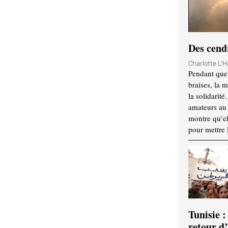
Des cendr
Charlotte L'
Pendant que 
braises, la 
la solidarité
amateurs au f
montre qu’el
pour mettre 
Tunisie :
retour d