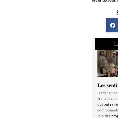
lever du jour.
L
Les sent
Djaffer Ait A
Au lendemai
qui ont rava
communauté q
loin des proj