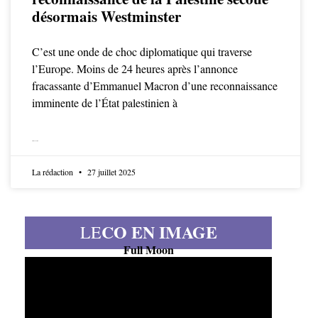
désormais Westminster
C’est une onde de choc diplomatique qui traverse
l’Europe. Moins de 24 heures après l’annonce
fracassante d’Emmanuel Macron d’une reconnaissance
imminente de l’État palestinien à
LIRE LA SUITE
La rédaction
27 juillet 2025
CO EN IMAGE
LE
Full Moon