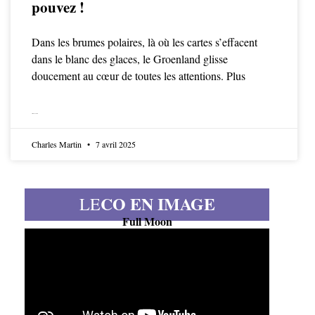
pouvez !
Dans les brumes polaires, là où les cartes s’effacent
dans le blanc des glaces, le Groenland glisse
doucement au cœur de toutes les attentions. Plus
LIRE LA SUITE
Charles Martin
7 avril 2025
CO EN IMAGE
LE
Full Moon