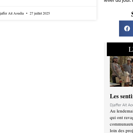
lever du jour.
jaffer Ait Aoudia
27 juillet 2025
L
Les sent
Djaffer Ait A
Au lendemai
qui ont rava
communauté q
loin des proj