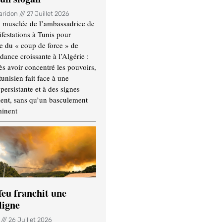
Haridon
27 Juillet 2026
 musclée de l’ambassadrice de
festations à Tunis pour
re du « coup de force » de
ance croissante à l’Algérie :
ès avoir concentré les pouvoirs,
tunisien fait face à une
persistante et à des signes
ment, sans qu’un basculement
minent
feu franchit une
ligne
n
26 Juillet 2026