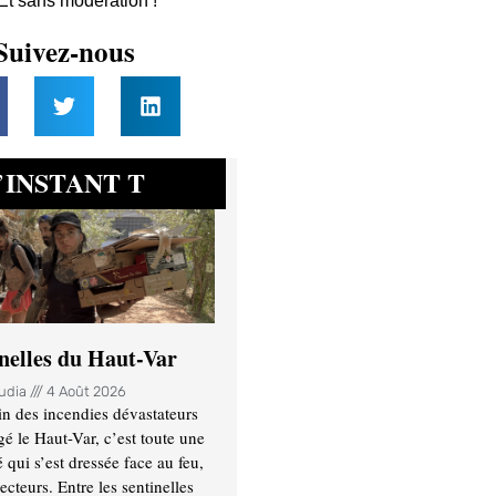
 Et sans modération !
Suivez-nous
INSTANT T
’
inelles du Haut-Var
oudia
4 Août 2026
n des incendies dévastateurs
gé le Haut-Var, c’est toute une
ui s’est dressée face au feu,
ecteurs. Entre les sentinelles