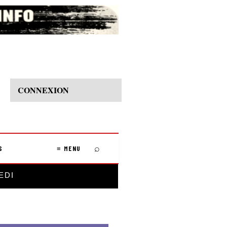
CONNEXION
⌕
S
≡ MENU
EDI