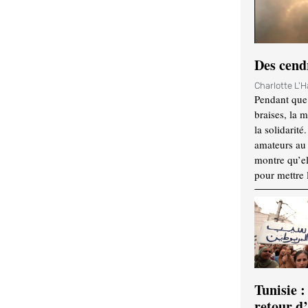
Des cendr
Charlotte L'
Pendant que 
braises, la 
la solidarité
amateurs au f
montre qu’el
pour mettre 
Tunisie :
retour d