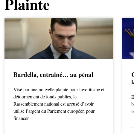
Plainte
Bardella, entraîné… au pénal
l
Visé par une nouvelle plainte pour favoritisme et
détournement de fonds publics, le
E
Rassemblement national est accusé d’avoir
b
utilisé l’argent du Parlement européen pour
l
financer
LIRE LA SUITE