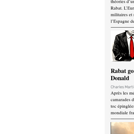
théories d’u
Rabat. L’Eur
militaires e
l’Espagne d
Rabat go
Donald
Charles Mart
Après les mé
camarades d
toc épinglées
mondiale fr