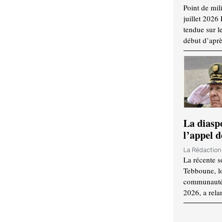
Point de mil
juillet 2026
tendue sur l
début d’aprè
La diasp
l’appel d
La Rédactio
La récente s
Tebboune, lo
communauté n
2026, a rela