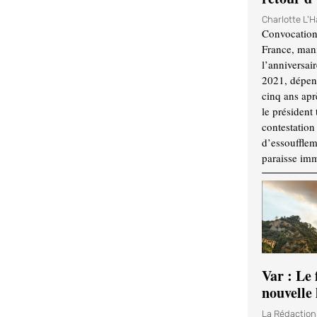
Charlotte L'
Convocation
France, mani
l’anniversai
2021, dépend
cinq ans apr
le président 
contestation 
d’essouffle
paraisse im
Var : Le 
nouvelle 
La Rédactio