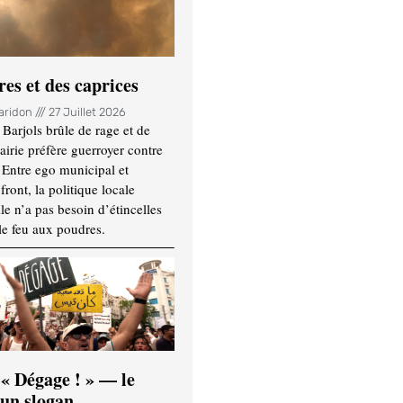
es et des caprices
Haridon
27 Juillet 2026
Barjols brûle de rage et de
mairie préfère guerroyer contre
. Entre ego municipal et
ront, la politique locale
le n’a pas besoin d’étincelles
le feu aux poudres.
 « Dégage ! » — le
’un slogan