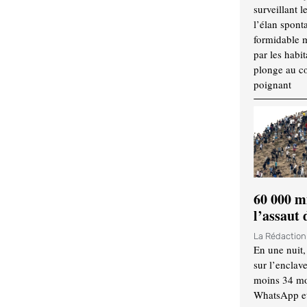
surveillant l
l’élan spont
formidable 
par les habit
plonge au cœ
poignant
60 000 m
l’assaut
La Rédactio
En une nuit,
sur l’enclav
moins 34 mor
WhatsApp et 