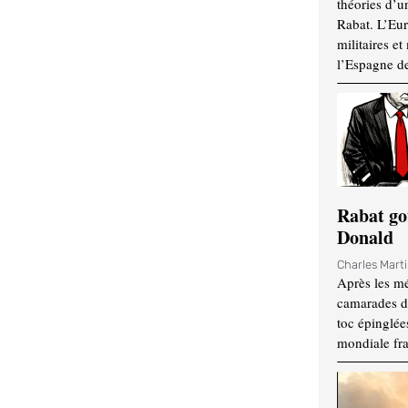
théories d’u
Rabat. L’Eur
militaires e
l’Espagne d
Rabat go
Donald
Charles Mart
Après les mé
camarades d
toc épinglées
mondiale fr