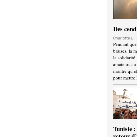
Des cendr
Charlotte L'
Pendant que 
braises, la 
la solidarité
amateurs au f
montre qu’el
pour mettre 
Tunisie :
retour d