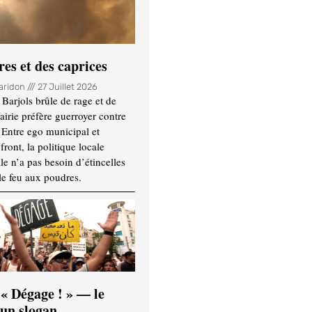
es et des caprices
Haridon
27 Juillet 2026
Barjols brûle de rage et de
mairie préfère guerroyer contre
. Entre ego municipal et
ront, la politique locale
le n’a pas besoin d’étincelles
le feu aux poudres.
 « Dégage ! » — le
’un slogan