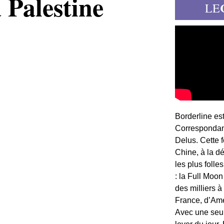
 Palestine
LE
Borderline es
Correspondant
Delus. Cette 
Chine, à la d
les plus folle
: la Full Moon
des milliers à
France, d’Am
Avec une seule