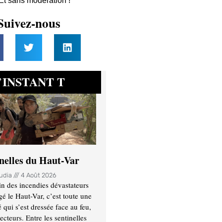
 Et sans modération !
Suivez-nous
INSTANT T
’
inelles du Haut-Var
oudia
4 Août 2026
n des incendies dévastateurs
gé le Haut-Var, c’est toute une
ui s’est dressée face au feu,
ecteurs. Entre les sentinelles