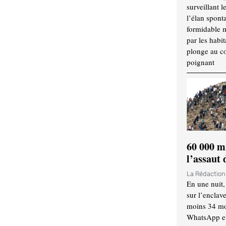
surveillant l
l’élan spont
formidable 
par les habit
plonge au cœ
poignant
60 000 m
l’assaut
La Rédactio
En une nuit,
sur l’enclav
moins 34 mor
WhatsApp et 