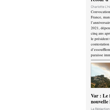
Charlotte L'
Convocation
France, mani
l’anniversai
2021, dépend
cinq ans apr
le président 
contestation 
d’essouffle
paraisse im
Var : Le 
nouvelle 
La Rédactio