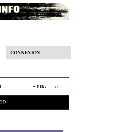
CONNEXION
⌕
S
≡ MENU
EDI