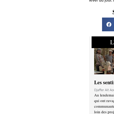
lever du jour.
L
Les sent
Djaffer Ait A
Au lendemai
qui ont rava
communauté q
loin des proj