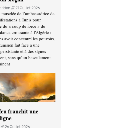
Haridon
27 Juillet 2026
 musclée de l’ambassadrice de
festations à Tunis pour
re du « coup de force » de
ance croissante à l’Algérie :
ès avoir concentré les pouvoirs,
tunisien fait face à une
persistante et à des signes
ment, sans qu’un basculement
minent
feu franchit une
ligne
n
26 Juillet 2026