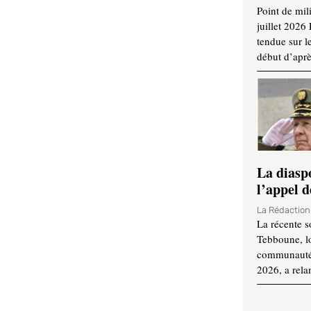
Point de mil
juillet 2026
tendue sur l
début d’aprè
La diasp
l’appel d
La Rédactio
La récente s
Tebboune, lo
communauté n
2026, a rela