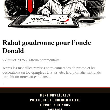
Rabat goudronne pour l’oncle
Donald
27 juillet 2026
Aucun commentaire
Après les médailles remises entre camarades de promo et les
décorations en toc épinglées à la va-vite, la diplomatie mondiale
franchit un nouveau cap dans…
Lire la suite »
MENTIONS LÉGALES
POLITIQUE DE CONFIDENTIALITÉ
À PROPOS DE NOUS
CONTACT