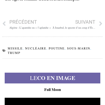
PRÉCÉDENT
SUIVANT
Algérie : L’apatridie ou « l’aplatidie »
À Istanbul, le spectre d’un coup d’État judiciaire contre Ekrem Imamoglu
MISSILE
,
NUCLÉAIRE
,
POUTINE
,
SOUS-MARIN
,
TRUMP
CO EN IMAGE
LE
Full Moon