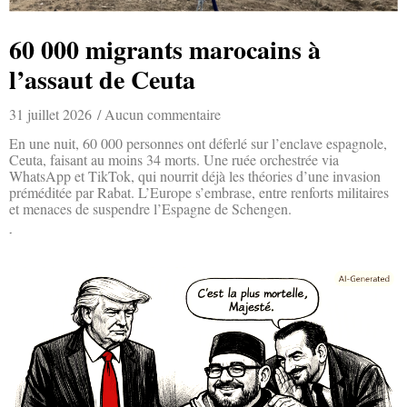
60 000 migrants marocains à
l’assaut de Ceuta
31 juillet 2026
Aucun commentaire
En une nuit, 60 000 personnes ont déferlé sur l’enclave espagnole,
Ceuta, faisant au moins 34 morts. Une ruée orchestrée via
WhatsApp et TikTok, qui nourrit déjà les théories d’une invasion
préméditée par Rabat. L’Europe s’embrase, entre renforts militaires
et menaces de suspendre l’Espagne de Schengen.
Lire la suite »