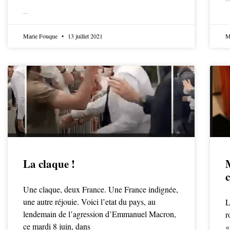
LIRE LA SUITE
LIRE LA SUITE
Marie Fouque
13 juillet 2021
M
La claque !
Une claque, deux France. Une France indignée,
une autre réjouie. Voici l’etat du pays, au
L
lendemain de l’agression d’Emmanuel Macron,
r
ce mardi 8 juin, dans
«