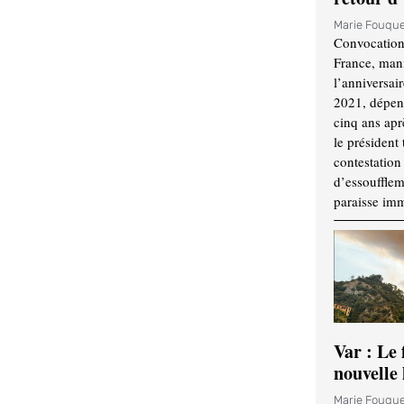
Marie Fouqu
Convocation
France, mani
l’anniversai
2021, dépend
cinq ans apr
le président 
contestation 
d’essouffle
paraisse im
Var : Le 
nouvelle 
Marie Fouqu