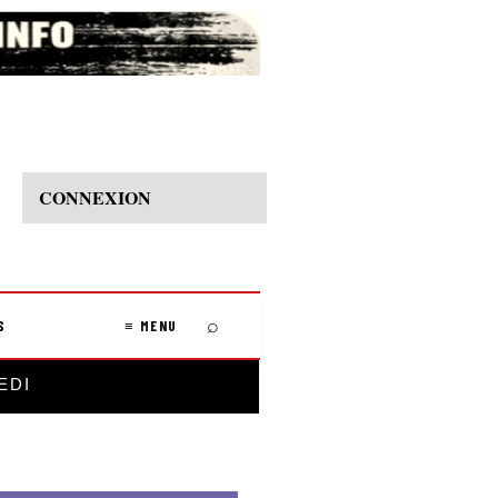
CONNEXION
⌕
S
≡ MENU
EDI