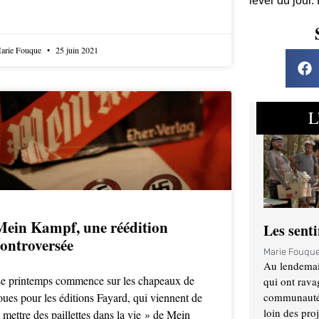
lever du jour.
arie Fouque
25 juin 2021
L
Mein Kampf, une réédition
Les sent
controversée
Marie Fouqu
Au lendemai
e printemps commence sur les chapeaux de
qui ont rava
oues pour les éditions Fayard, qui viennent de
communauté q
loin des proj
 mettre des paillettes dans la vie » de Mein