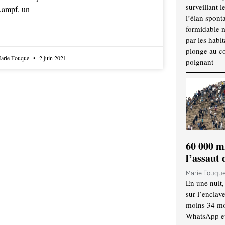
surveillant l
ampf, un
l’élan spont
formidable 
par les habit
plonge au cœ
arie Fouque
2 juin 2021
poignant
60 000 m
l’assaut
Marie Fouqu
En une nuit,
sur l’enclav
moins 34 mor
WhatsApp et 