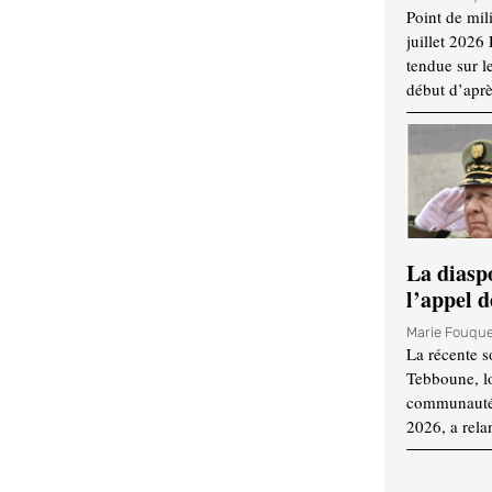
Point de mil
juillet 2026
tendue sur l
début d’aprè
La diasp
l’appel d
Marie Fouqu
La récente s
Tebboune, lo
communauté n
2026, a rela