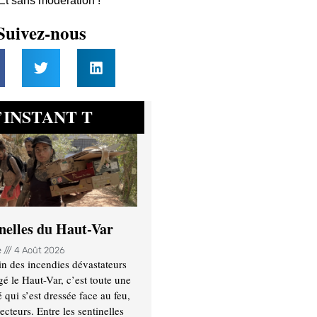
 Et sans modération !
Suivez-nous
INSTANT T
’
inelles du Haut-Var
e
4 Août 2026
n des incendies dévastateurs
gé le Haut-Var, c’est toute une
ui s’est dressée face au feu,
ecteurs. Entre les sentinelles