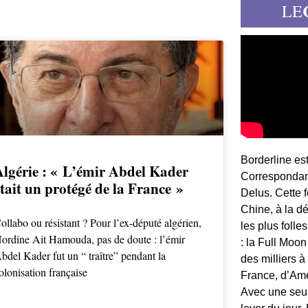
LE
Borderline es
Algérie : « L’émir Abdel Kader
Correspondant
tait un protégé de la France »
Delus. Cette 
Chine, à la d
ollabo ou résistant ? Pour l’ex-député algérien,
les plus folle
ordine Ait Hamouda, pas de doute : l’émir
: la Full Moon
bdel Kader fut un “ traître” pendant la
des milliers à
olonisation française
France, d’Am
Avec une seule