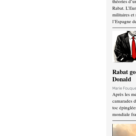
théories d’u
Rabat. L’Eur
militaires e
l’Espagne d
Rabat go
Donald
Marie Fouqu
Après les mé
camarades d
toc épinglées
mondiale fr