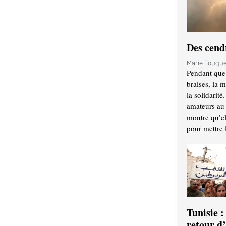
Des cendr
Marie Fouqu
Pendant que 
braises, la 
la solidarité
amateurs au f
montre qu’el
pour mettre 
Tunisie :
retour d