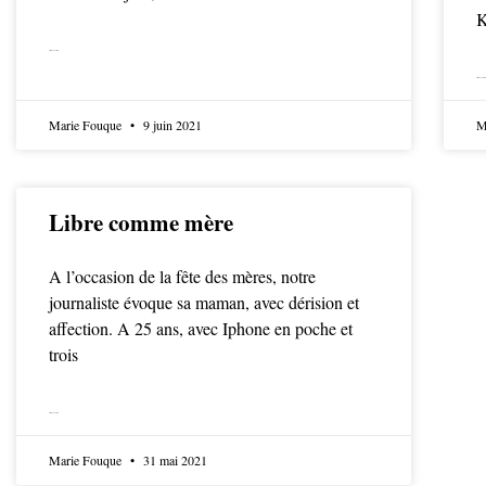
K
LIRE LA SUITE
LIRE LA SUITE
Marie Fouque
9 juin 2021
M
Libre comme mère
A l’occasion de la fête des mères, notre
journaliste évoque sa maman, avec dérision et
affection. A 25 ans, avec Iphone en poche et
trois
LIRE LA SUITE
Marie Fouque
31 mai 2021