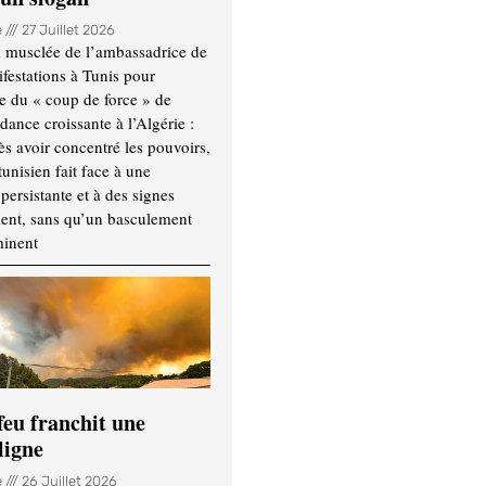
e
27 Juillet 2026
 musclée de l’ambassadrice de
festations à Tunis pour
re du « coup de force » de
ance croissante à l’Algérie :
ès avoir concentré les pouvoirs,
tunisien fait face à une
persistante et à des signes
ment, sans qu’un basculement
minent
feu franchit une
ligne
e
26 Juillet 2026