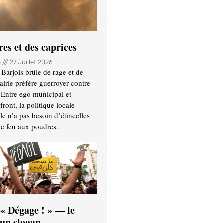
es et des caprices
e
27 Juillet 2026
Barjols brûle de rage et de
mairie préfère guerroyer contre
. Entre ego municipal et
ront, la politique locale
le n’a pas besoin d’étincelles
le feu aux poudres.
 « Dégage ! » — le
’un slogan