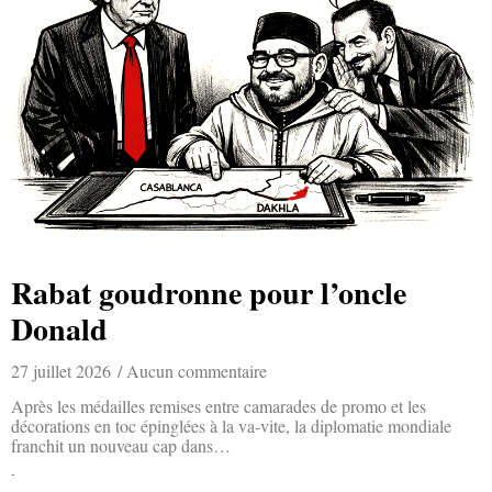
Rabat goudronne pour l’oncle
Donald
27 juillet 2026
Aucun commentaire
Après les médailles remises entre camarades de promo et les
décorations en toc épinglées à la va-vite, la diplomatie mondiale
franchit un nouveau cap dans…
Lire la suite »