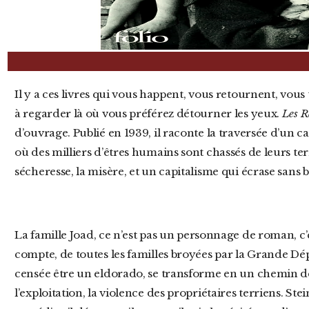
Il y a ces livres qui vous happent, vous retournent, vous tirent par la manche pour vous forcer
à regarder là où vous préférez détourner les yeux.
Les Ra
d’ouvrage. Publié en 1939, il raconte la traversée d’un
où des milliers d’êtres humains sont chassés de leurs terr
sécheresse, la misère, et un capitalisme qui écrase sans 
La famille Joad, ce n’est pas un personnage de roman, c’est la somme de tous les laissés-pour-
compte, de toutes les familles broyées par la Grande Dépr
censée être un eldorado, se transforme en un chemin de c
l’exploitation, la violence des propriétaires terriens. St