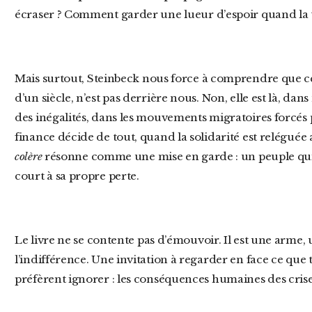
écraser ? Comment garder une lueur d’espoir quand la
Mais surtout, Steinbeck nous force à comprendre que cette histoire, bien que vieille de près
d’un siècle, n’est pas derrière nous. Non, elle est là, dan
des inégalités, dans les mouvements migratoires forcés 
finance décide de tout, quand la solidarité est reléguée 
colère
résonne comme une mise en garde : un peuple qui
court à sa propre perte.
Le livre ne se contente pas d’émouvoir. Il est une arme, un cri lancé contre l’oubli et
l’indifférence. Une invitation à regarder en face ce que
préfèrent ignorer : les conséquences humaines des crise