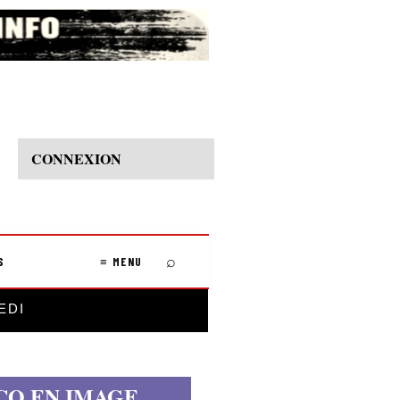
CONNEXION
⌕
S
≡ MENU
EDI
CO EN IMAGE