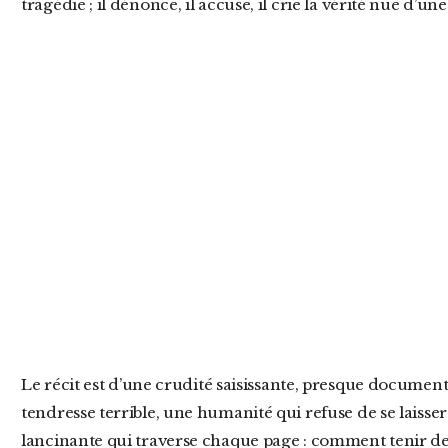
tragédie ; il dénonce, il accuse, il crie la vérité nue d’
Le récit est d’une crudité saisissante, presque documentaire. Mais il y a dans ce livre une
tendresse terrible, une humanité qui refuse de se laisser 
lancinante qui traverse chaque page : comment tenir de