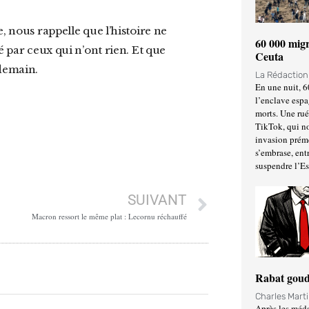
60 000 migr
é par ceux qui n’ont rien. Et que
Ceuta
 demain.
La Rédactio
En une nuit, 6
l’enclave espa
morts. Une ru
TikTok, qui no
invasion prém
s’embrase, entr
suspendre l’E
SUIVANT
Macron ressort le même plat : Lecornu réchauffé
Rabat goud
Charles Mart
Après les méda