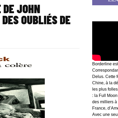
E DE JOHN
 DES OUBLIÉS DE
Borderline es
Correspondant
Delus. Cette 
Chine, à la d
les plus folle
: la Full Moon
des milliers à
France, d’Am
Avec une seule