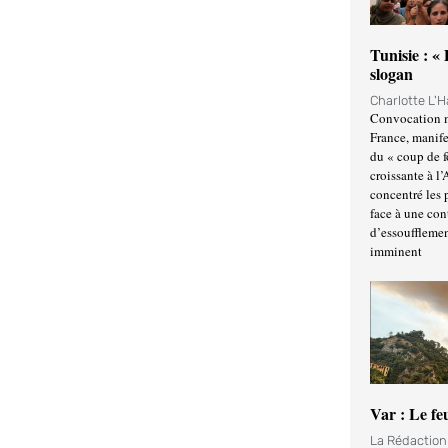
Tunisie : «
slogan
Charlotte L'
Convocation m
France, manife
du « coup de 
croissante à l’
concentré les p
face à une cont
d’essoufflemen
imminent
Var : Le fe
La Rédactio