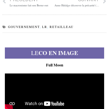
Le macronisme fait son Borne-out
Anne Hidalgo découvre la précarité (à 4 900 euros)
GOUVERNEMENT
,
LR
,
RETAILLEAU
CO EN IMAGE
LE
Full Moon