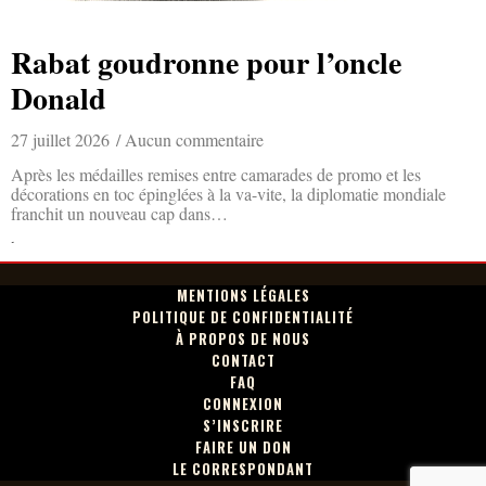
Rabat goudronne pour l’oncle
Donald
27 juillet 2026
Aucun commentaire
Après les médailles remises entre camarades de promo et les
décorations en toc épinglées à la va-vite, la diplomatie mondiale
franchit un nouveau cap dans…
Lire la suite »
MENTIONS LÉGALES
POLITIQUE DE CONFIDENTIALITÉ
À PROPOS DE NOUS
CONTACT
FAQ
CONNEXION
S’INSCRIRE
FAIRE UN DON
LE CORRESPONDANT