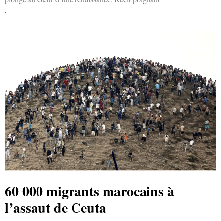
Lire la suite »
60 000 migrants marocains à
l’assaut de Ceuta