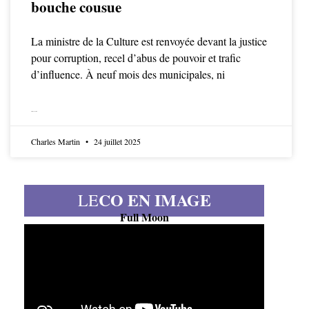
bouche cousue
La ministre de la Culture est renvoyée devant la justice
pour corruption, recel d’abus de pouvoir et trafic
d’influence. À neuf mois des municipales, ni
LIRE LA SUITE
Charles Martin
24 juillet 2025
CO EN IMAGE
LE
Full Moon