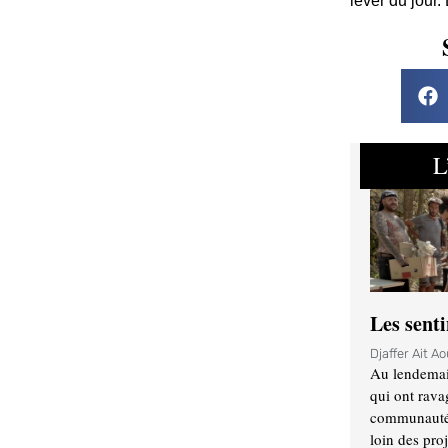
lever du jour.
L
Les sent
Djaffer Ait A
Au lendemai
qui ont rava
communauté q
loin des proj