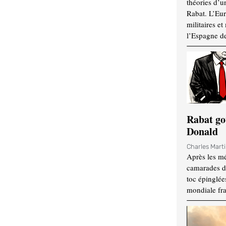
théories d’u
Rabat. L’Eur
militaires e
l’Espagne d
Rabat go
Donald
Charles Mart
Après les mé
camarades d
toc épinglées
mondiale fr