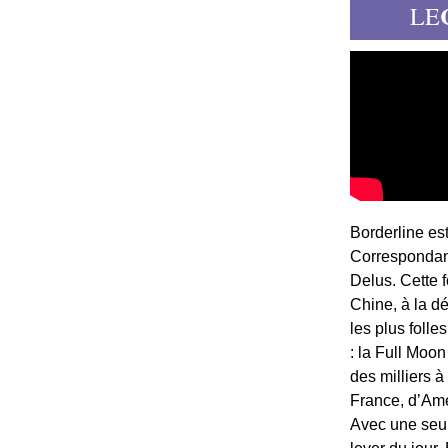
LE
Borderline es
Correspondant
Delus. Cette 
Chine, à la d
les plus folle
: la Full Moon
des milliers à
France, d’Am
Avec une seule