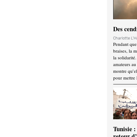
Des cendr
Charlotte L'
Pendant que 
braises, la 
la solidarité
amateurs au f
montre qu’el
pour mettre 
Tunisie :
retour d