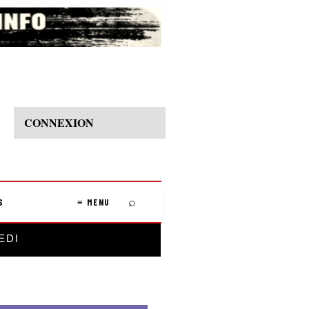
CONNEXION
⌕
S
≡ MENU
EDI