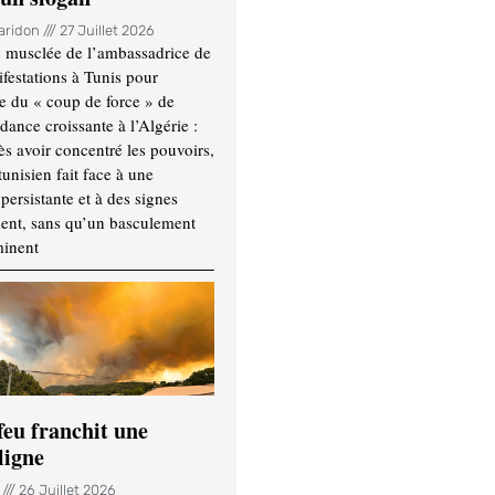
Haridon
27 Juillet 2026
 musclée de l’ambassadrice de
festations à Tunis pour
re du « coup de force » de
ance croissante à l’Algérie :
ès avoir concentré les pouvoirs,
tunisien fait face à une
persistante et à des signes
ment, sans qu’un basculement
minent
feu franchit une
ligne
n
26 Juillet 2026