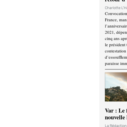
Charlotte L'
Convocation
France, mani
l’anniversai
2021, dépend
cinq ans apr
le président 
contestation 
d’essouffle
paraisse im
Var : Le 
nouvelle 
La Rédactio