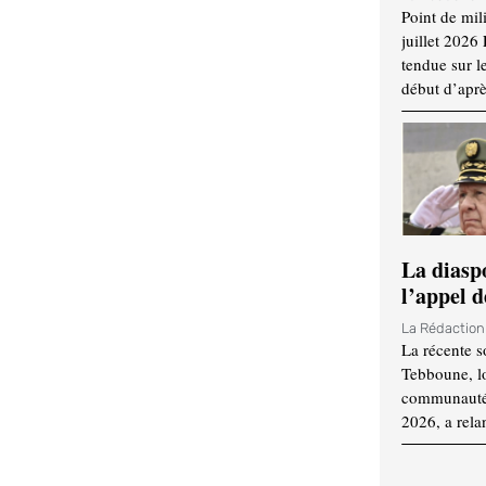
Point de mil
juillet 2026
tendue sur l
début d’aprè
La diasp
l’appel d
La Rédactio
La récente s
Tebboune, lo
communauté n
2026, a rela