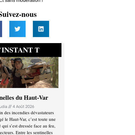
 Et sans modération !
Suivez-nous
INSTANT T
’
inelles du Haut-Var
oudia
4 Août 2026
n des incendies dévastateurs
gé le Haut-Var, c’est toute une
ui s’est dressée face au feu,
ecteurs. Entre les sentinelles