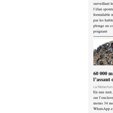
surveillant l
l’élan spont
formidable 
par les habit
plonge au cœ
poignant
60 000 m
l’assaut
La Rédactio
En une nuit,
sur l’enclav
moins 34 mor
WhatsApp et 