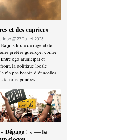
es et des caprices
Haridon
27 Juillet 2026
Barjols brûle de rage et de
mairie préfère guerroyer contre
. Entre ego municipal et
ront, la politique locale
le n’a pas besoin d’étincelles
le feu aux poudres.
 « Dégage ! » — le
’un slogan