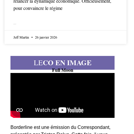
relancer la dynamique économique. Officieusement,
pour convaincre le régime
LIRE LA SUITE
Jeff Martin
26 janvier 2026
CO EN IMAGE
LE
Full Moon
Borderline est une émission du Correspondant,