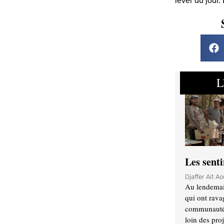
lever du jour.
L
Les sent
Djaffer Ait A
Au lendemai
qui ont rava
communauté q
loin des proj