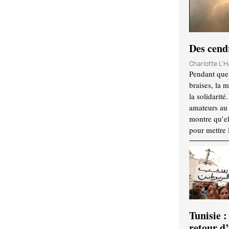
Des cendr
Charlotte L'
Pendant que 
braises, la 
la solidarité
amateurs au f
montre qu’el
pour mettre 
Tunisie :
retour d