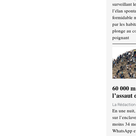
surveillant l
l’élan spont
formidable 
par les habit
plonge au cœ
poignant
60 000 m
l’assaut
La Rédactio
En une nuit,
sur l’enclav
moins 34 mor
WhatsApp et 