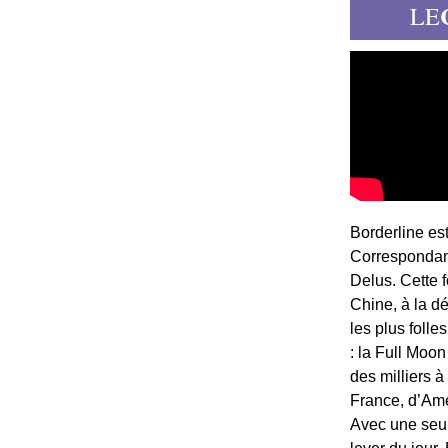
LE
Borderline es
Correspondant
Delus. Cette 
Chine, à la d
les plus folle
: la Full Moon
des milliers à
France, d’Am
Avec une seule