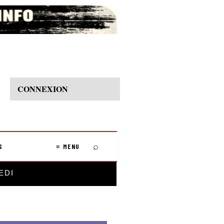
CONNEXION
⌕
S
≡ MENU
EDI