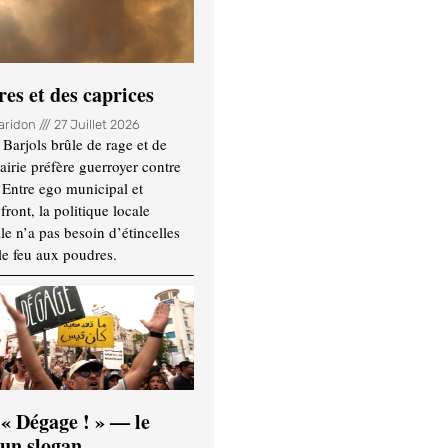
es et des caprices
Haridon
27 Juillet 2026
Barjols brûle de rage et de
mairie préfère guerroyer contre
. Entre ego municipal et
ront, la politique locale
le n’a pas besoin d’étincelles
le feu aux poudres.
 « Dégage ! » — le
’un slogan