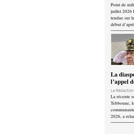
Point de mil
juillet 2026
tendue sur l
début d’aprè
La diasp
l’appel d
La Rédactio
La récente s
Tebboune, lo
communauté n
2026, a rela