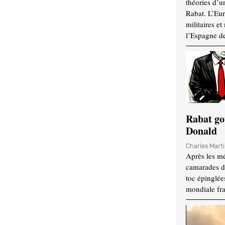
théories d’u
Rabat. L’Eur
militaires e
l’Espagne d
Rabat go
Donald
Charles Mart
Après les mé
camarades d
toc épinglées
mondiale fr