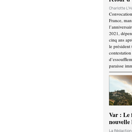
Charlotte L'
Convocation
France, mani
l’anniversai
2021, dépend
cinq ans apr
le président 
contestation 
d’essouffle
paraisse im
Var : Le 
nouvelle 
La Rédactio