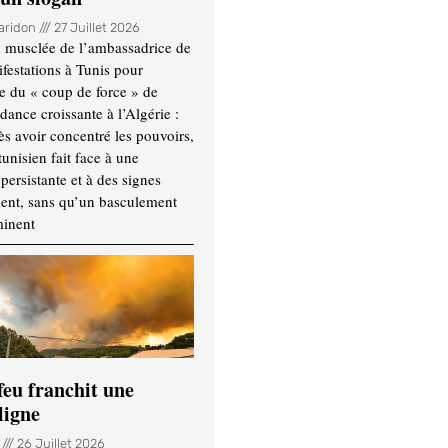
Haridon
27 Juillet 2026
 musclée de l’ambassadrice de
festations à Tunis pour
re du « coup de force » de
ance croissante à l’Algérie :
ès avoir concentré les pouvoirs,
tunisien fait face à une
persistante et à des signes
ment, sans qu’un basculement
minent
feu franchit une
ligne
n
26 Juillet 2026