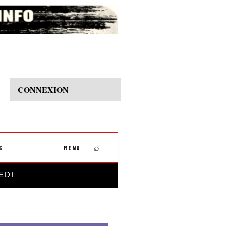
CONNEXION
⌕
S
≡ MENU
EDI