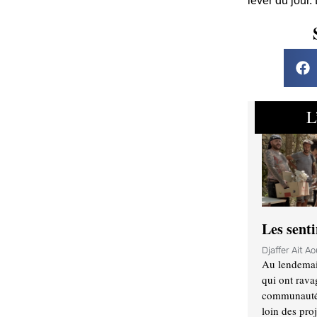
lever du jour.
L
Les sent
Djaffer Ait A
Au lendemai
qui ont rava
communauté q
loin des proj