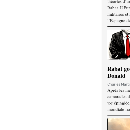
théories d’u
Rabat. L’Eur
militaires e
l’Espagne d
Rabat go
Donald
Charles Mart
Après les mé
camarades d
toc épinglées
mondiale fr