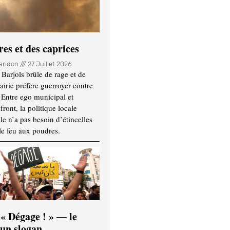
es et des caprices
Haridon
27 Juillet 2026
Barjols brûle de rage et de
mairie préfère guerroyer contre
. Entre ego municipal et
ront, la politique locale
le n’a pas besoin d’étincelles
le feu aux poudres.
 « Dégage ! » — le
’un slogan