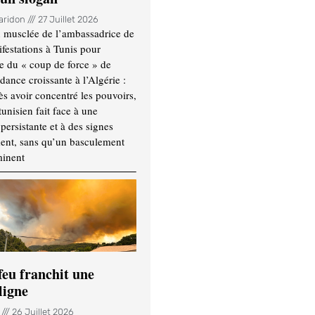
Haridon
27 Juillet 2026
 musclée de l’ambassadrice de
festations à Tunis pour
re du « coup de force » de
ance croissante à l’Algérie :
ès avoir concentré les pouvoirs,
tunisien fait face à une
persistante et à des signes
ment, sans qu’un basculement
minent
feu franchit une
ligne
n
26 Juillet 2026