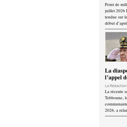
Point de mil
juillet 2026
tendue sur l
début d’aprè
La diasp
l’appel d
La Rédactio
La récente s
Tebboune, lo
communauté n
2026, a rela