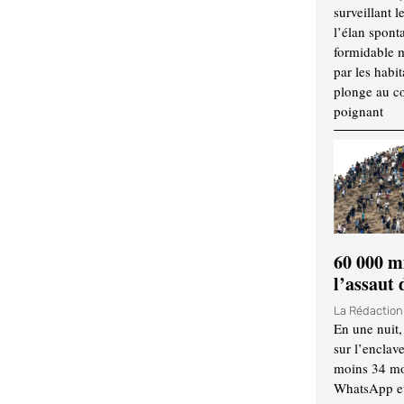
surveillant l
l’élan spont
formidable 
par les habit
plonge au cœ
poignant
60 000 m
l’assaut
La Rédactio
En une nuit,
sur l’enclav
moins 34 mor
WhatsApp et 