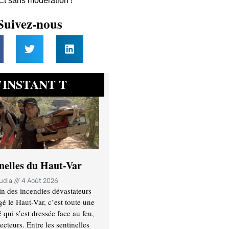
 Et sans modération !
Suivez-nous
INSTANT T
’
inelles du Haut-Var
oudia
4 Août 2026
n des incendies dévastateurs
gé le Haut-Var, c’est toute une
ui s’est dressée face au feu,
ecteurs. Entre les sentinelles