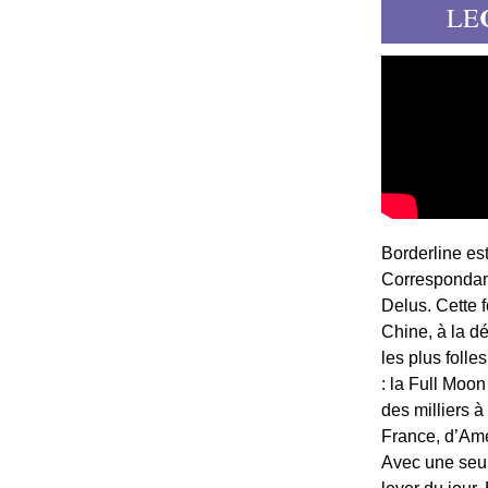
LE
Borderline es
Correspondant
Delus. Cette 
Chine, à la d
les plus folle
: la Full Moon
des milliers à
France, d’Am
Avec une seule