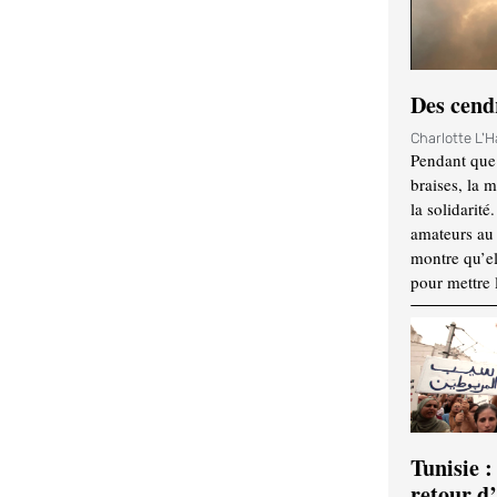
Des cendr
Charlotte L'
Pendant que 
braises, la 
la solidarité
amateurs au f
montre qu’el
pour mettre 
Tunisie :
retour d