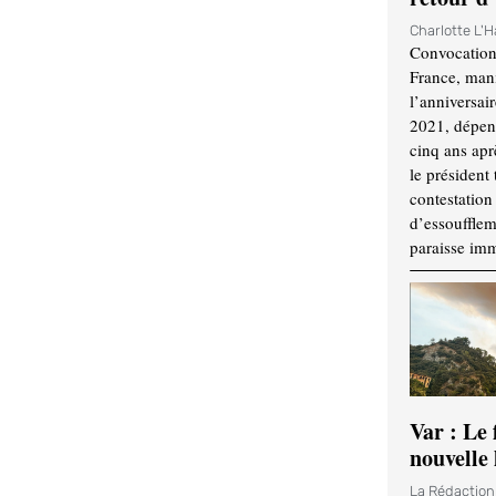
Charlotte L'
Convocation
France, mani
l’anniversai
2021, dépend
cinq ans apr
le président 
contestation 
d’essouffle
paraisse im
Var : Le 
nouvelle 
La Rédactio