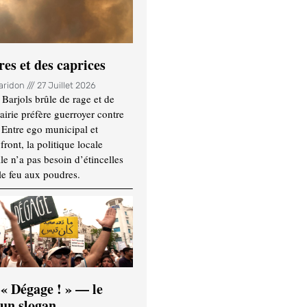
es et des caprices
Haridon
27 Juillet 2026
Barjols brûle de rage et de
mairie préfère guerroyer contre
. Entre ego municipal et
ront, la politique locale
le n’a pas besoin d’étincelles
le feu aux poudres.
 « Dégage ! » — le
’un slogan