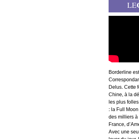
LE
Borderline es
Correspondant
Delus. Cette 
Chine, à la d
les plus folle
: la Full Moon
des milliers à
France, d’Am
Avec une seule