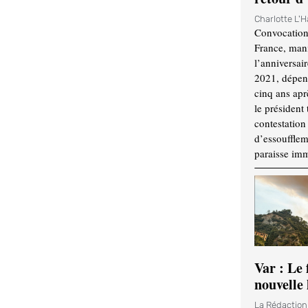
Charlotte L'
Convocation
France, mani
l’anniversai
2021, dépend
cinq ans apr
le président 
contestation 
d’essouffle
paraisse im
Var : Le 
nouvelle 
La Rédactio