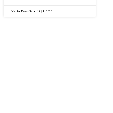
LIRE LA SUITE
Nicolas Delesalle
18 juin 2026