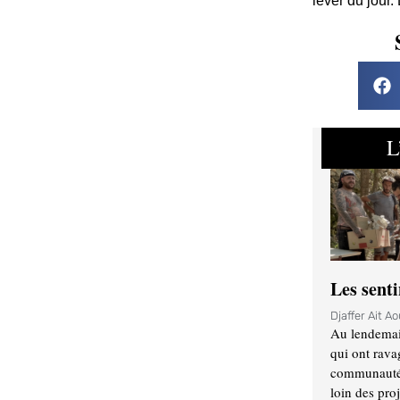
lever du jour.
L
Les sent
Djaffer Ait A
Au lendemai
qui ont rava
communauté q
loin des proj