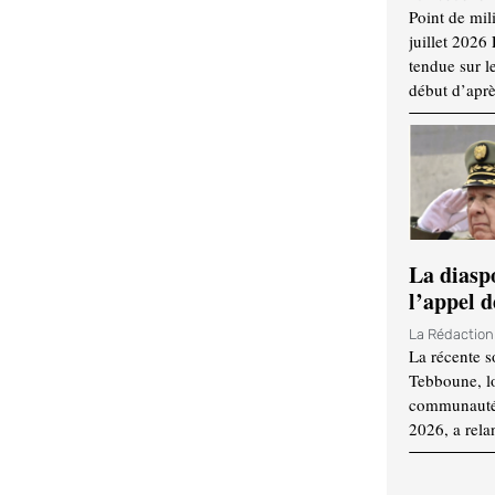
Point de mil
juillet 2026
tendue sur l
début d’aprè
La diasp
l’appel d
La Rédactio
La récente s
Tebboune, lo
communauté n
2026, a rela