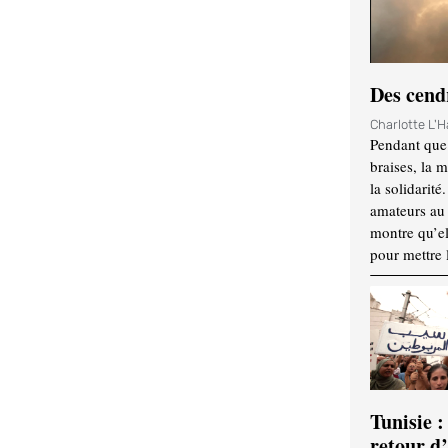
Des cendr
Charlotte L'
Pendant que 
braises, la 
la solidarité
amateurs au f
montre qu’el
pour mettre 
Tunisie :
retour d