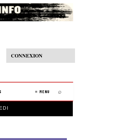
CONNEXION
⌕
S
≡ MENU
EDI