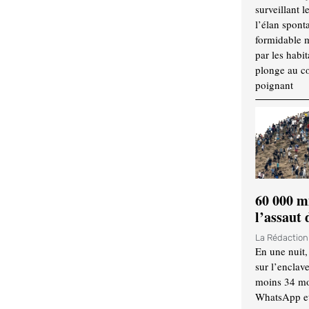
surveillant l
l’élan spont
formidable 
par les habit
plonge au cœ
poignant
60 000 m
l’assaut
La Rédactio
En une nuit,
sur l’enclav
moins 34 mor
WhatsApp et 