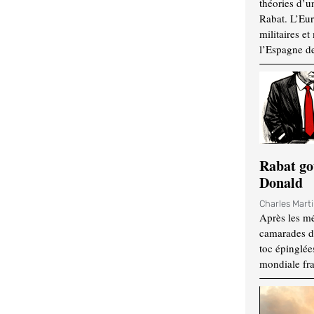
théories d’u
Rabat. L’Eur
militaires e
l’Espagne d
Rabat go
Donald
Charles Mart
Après les mé
camarades d
toc épinglées
mondiale fr