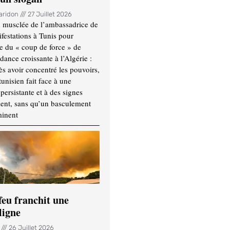
Haridon
27 Juillet 2026
 musclée de l’ambassadrice de
festations à Tunis pour
re du « coup de force » de
ance croissante à l’Algérie :
ès avoir concentré les pouvoirs,
tunisien fait face à une
persistante et à des signes
ment, sans qu’un basculement
minent
feu franchit une
ligne
n
26 Juillet 2026