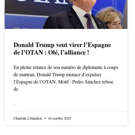
Donald Trump veut virer l’Espagne
de l’OTAN : Olé, l’alliance !
En pleine relance de son numéro de diplomatie à coups
de marteau, Donald Trump menace d’expulser
l’Espagne de l’OTAN. Motif : Pedro Sánchez refuse
de
LIRE LA SUITE
Charlotte L'Haridon
10 octobre 2025