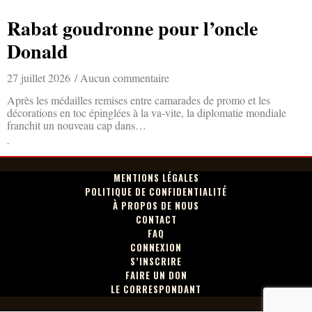
Rabat goudronne pour l’oncle
Donald
27 juillet 2026
Aucun commentaire
Après les médailles remises entre camarades de promo et les
décorations en toc épinglées à la va-vite, la diplomatie mondiale
franchit un nouveau cap dans…
Lire la suite »
MENTIONS LÉGALES
POLITIQUE DE CONFIDENTIALITÉ
À PROPOS DE NOUS
CONTACT
FAQ
CONNEXION
S’INSCRIRE
FAIRE UN DON
LE CORRESPONDANT