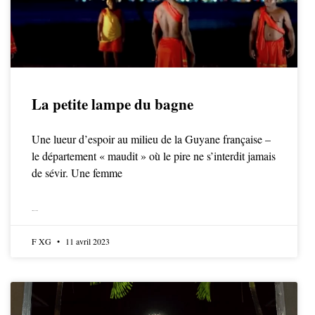
La petite lampe du bagne
Une lueur d’espoir au milieu de la Guyane française –
le département « maudit » où le pire ne s’interdit jamais
de sévir. Une femme
LIRE LA SUITE
F XG
11 avril 2023