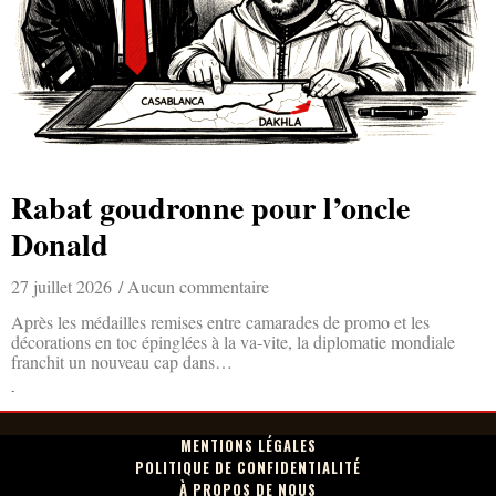
Rabat goudronne pour l’oncle
Donald
27 juillet 2026
Aucun commentaire
Après les médailles remises entre camarades de promo et les
décorations en toc épinglées à la va-vite, la diplomatie mondiale
franchit un nouveau cap dans…
Lire la suite »
MENTIONS LÉGALES
POLITIQUE DE CONFIDENTIALITÉ
À PROPOS DE NOUS