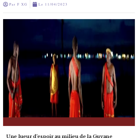
Par
F XG
Le
11/04/2023
Une lueur d’espoir au milieu de la Guyane