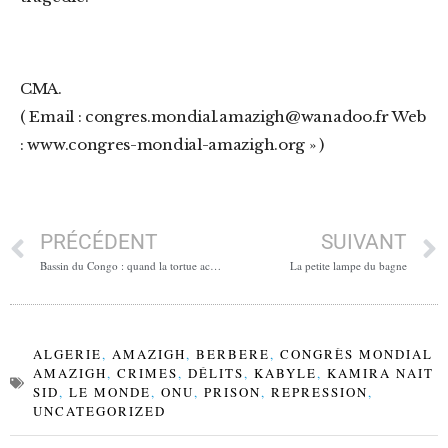
CMA.
( Email : congres.mondial.amazigh@wanadoo.fr Web
: www.congres-mondial-amazigh.org » )
PRÉCÉDENT
SUIVANT
Bassin du Congo : quand la tortue accouche d’une montagne
La petite lampe du bagne
ALGERIE
,
AMAZIGH
,
BERBERE
,
CONGRÈS MONDIAL
AMAZIGH
,
CRIMES
,
DÉLITS
,
KABYLE
,
KAMIRA NAIT
SID
,
LE MONDE
,
ONU
,
PRISON
,
REPRESSION
,
UNCATEGORIZED