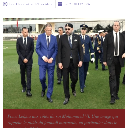
Par
Charlotte L'Haridon
Le
20/01/2026
Fouzi Lekjaa aux côtés du roi Mohammed VI. Une image qui
rappelle le poids du football marocain, en particulier dans le