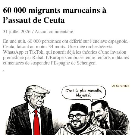
60 000 migrants marocains à
l’assaut de Ceuta
31 juillet 2026
Aucun commentaire
En une nuit, 60 000 personnes ont déferlé sur l’enclave espagnole,
Ceuta, faisant au moins 34 morts. Une ruée orchestrée via
WhatsApp et TikTok, qui nourrit déjà les théories d’une invasion
préméditée par Rabat. L’Europe s’embrase, entre renforts militaires
et menaces de suspendre l’Espagne de Schengen.
Lire la suite »