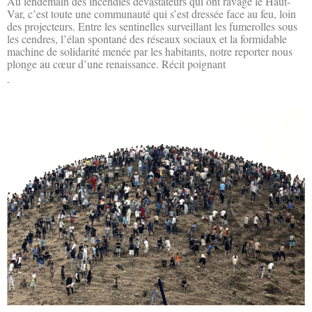
Au lendemain des incendies dévastateurs qui ont ravagé le Haut-
Var, c’est toute une communauté qui s’est dressée face au feu, loin
des projecteurs. Entre les sentinelles surveillant les fumerolles sous
les cendres, l’élan spontané des réseaux sociaux et la formidable
machine de solidarité menée par les habitants, notre reporter nous
plonge au cœur d’une renaissance. Récit poignant
Lire la suite »