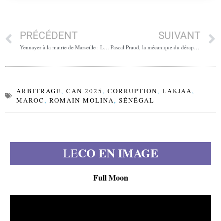
PRÉCÉDENT
SUIVANT
Yennayer à la mairie de Marseille : Les petits plats chez les grands
Pascal Praud, la mécanique du dérapage
ARBITRAGE
,
CAN 2025
,
CORRUPTION
,
LAKJAA
,
MAROC
,
ROMAIN MOLINA
,
SÉNÉGAL
CO EN IMAGE
LE
Full Moon