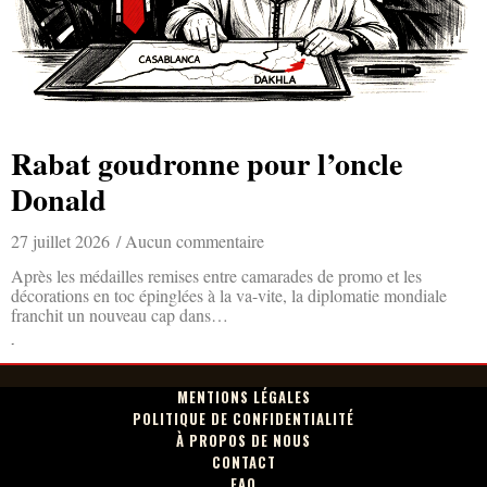
Rabat goudronne pour l’oncle
Donald
27 juillet 2026
Aucun commentaire
Après les médailles remises entre camarades de promo et les
décorations en toc épinglées à la va-vite, la diplomatie mondiale
franchit un nouveau cap dans…
Lire la suite »
MENTIONS LÉGALES
POLITIQUE DE CONFIDENTIALITÉ
À PROPOS DE NOUS
CONTACT
FAQ