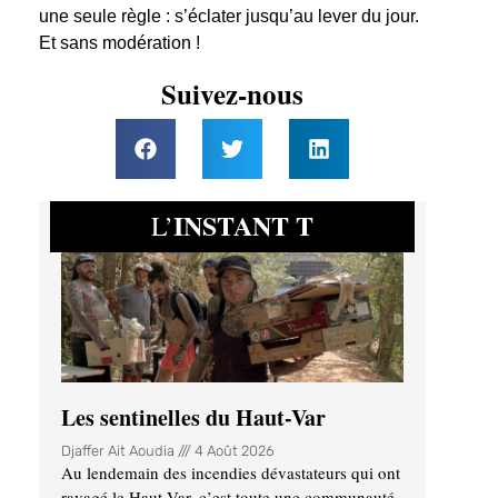
une seule règle : s’éclater jusqu’au lever du jour.
Et sans modération !
Suivez-nous
INSTANT T
L’
Les sentinelles du Haut-Var
Djaffer Ait Aoudia
4 Août 2026
Au lendemain des incendies dévastateurs qui ont
ravagé le Haut-Var, c’est toute une communauté