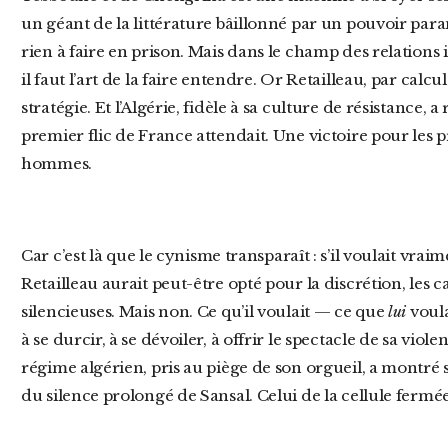
un géant de la littérature bâillonné par un pouvoir par
rien à faire en prison. Mais dans le champ des relations in
il faut l’art de la faire entendre. Or Retailleau, par calcu
stratégie. Et l’Algérie, fidèle à sa culture de résistance, 
premier flic de France attendait. Une victoire pour les p
hommes.
Car c’est là que le cynisme transparaît : s’il voulait vraiment la libération des détenus,
Retailleau aurait peut-être opté pour la discrétion, les
silencieuses. Mais non. Ce qu’il voulait — ce que
lui
voula
à se durcir, à se dévoiler, à offrir le spectacle de sa violen
régime algérien, pris au piège de son orgueil, a montré s
du silence prolongé de Sansal. Celui de la cellule fermée