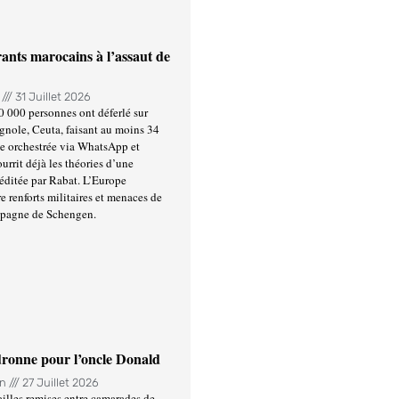
ants marocains à l’assaut de
n
31 Juillet 2026
0 000 personnes ont déferlé sur
gnole, Ceuta, faisant au moins 34
ée orchestrée via WhatsApp et
urrit déjà les théories d’une
éditée par Rabat. L’Europe
e renforts militaires et menaces de
spagne de Schengen.
ronne pour l’oncle Donald
in
27 Juillet 2026
illes remises entre camarades de