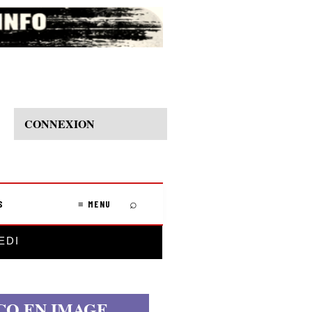
CONNEXION
⌕
S
≡ MENU
EDI
CO EN IMAGE