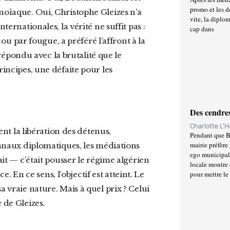
promo et les d
anoïaque. Oui, Christophe Gleizes n’a
vite, la diplo
ternationales, la vérité ne suffit pas :
cap dans
l ou par fougue, a préféré l’affront à la
a répondu avec la brutalité que le
rincipes, une défaite pour les
Des cendres
Charlotte L'
Pendant que Ba
mairie préfère 
 canaux diplomatiques, les médiations
ego municipal 
it — c’était pousser le régime algérien
locale montre 
ce. En ce sens, l’objectif est atteint. Le
pour mettre le
a vraie nature. Mais à quel prix ? Celui
 de Gleizes.