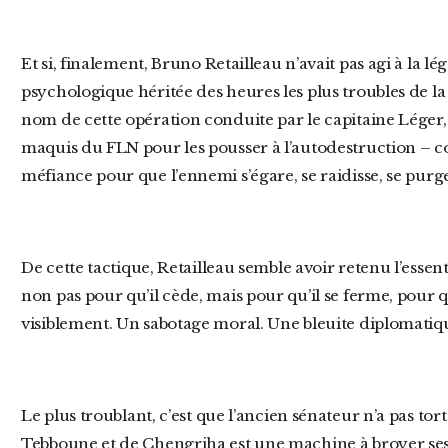
Et si, finalement, Bruno Retailleau n’avait pas agi à la légère, mais selon une vieille recette
psychologique héritée des heures les plus troubles de la 
nom de cette opération conduite par le capitaine Léger, 
maquis du FLN pour les pousser à l’autodestruction – cons
méfiance pour que l’ennemi s’égare, se raidisse, se purge
De cette tactique, Retailleau semble avoir retenu l’essentiel : provoquer le pouvoir algérien
non pas pour qu’il cède, mais pour qu’il se ferme, pour qu’
visiblement. Un sabotage moral. Une bleuite diplomatiq
Le plus troublant, c’est que l’ancien sénateur n’a pas tort sur le fond. Oui, l’Algérie de
Tebboune et de Chengriha est une machine à broyer ses 