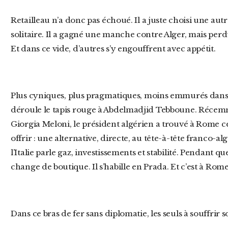
Retailleau n’a donc pas échoué. Il a juste choisi une autre victoire : symbolique, brutale,
solitaire. Il a gagné une manche contre Alger, mais perd
Et dans ce vide, d’autres s’y engouffrent avec appétit.
Plus cyniques, plus pragmatiques, moins emmurés dans leur roman national. L’Italie, en tête,
déroule le tapis rouge à Abdelmadjid Tebboune. Réce
Giorgia Meloni, le président algérien a trouvé à Rome c
offrir : une alternative, directe, au tête-à-tête franco-a
l’Italie parle gaz, investissements et stabilité. Pendant que
change de boutique. Il s’habille en Prada. Et c’est à Rome
Dans ce bras de fer sans diplomatie, les seuls à souffrir