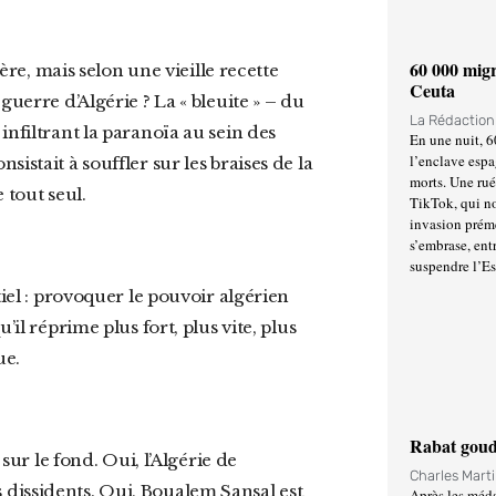
60 000 migr
Ceuta
guerre d’Algérie ? La « bleuite » – du
La Rédactio
infiltrant la paranoïa au sein des
En une nuit, 6
l’enclave espa
istait à souffler sur les braises de la
morts. Une ru
 tout seul.
TikTok, qui no
invasion prém
s’embrase, entr
suspendre l’E
il réprime plus fort, plus vite, plus
ue.
Rabat goud
Charles Mart
dissidents. Oui, Boualem Sansal est
Après les méda