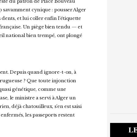
 geste du patron de Place Bouveau
p savamment cynique : pousser Alger
nts, et lui coller enfin l’étiquette
 française. Un piège bien tendu — et
ueil national bien trempé, ont plongé
n rugueuse ? Que toute injonction
e quasi génétique, comme une
e, le ministre a servi à Alger un
en, déjà chatouilleux, s’en est saisi
t enfermés, les passeports restent
L