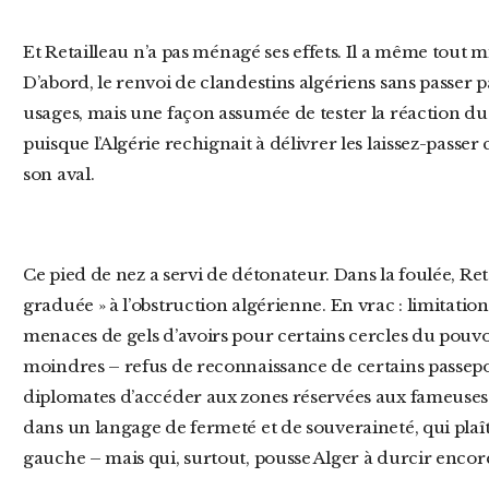
Et Retailleau n’a pas ménagé ses effets. Il a même tout mis en place pour forcer la main à Alger.
D’abord, le renvoi de clandestins algériens sans passer 
usages, mais une façon assumée de tester la réaction du 
puisque l’Algérie rechignait à délivrer les laissez-passer
son aval.
Ce pied de nez a servi de détonateur. Dans la foulée, Retailleau a pu justifier une réponse «
graduée » à l’obstruction algérienne. En vrac : limitation 
menaces de gels d’avoirs pour certains cercles du pouvoi
moindres – refus de reconnaissance de certains passeport
diplomates d’accéder aux zones réservées aux fameuses 
dans un langage de fermeté et de souveraineté, qui plaît 
gauche – mais qui, surtout, pousse Alger à durcir encore