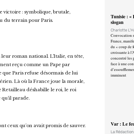
Tunisie : «
u du terrain pour Paris.
slogan
Charlotte L'
Convocation m
France, manife
du « coup de 
croissante à l’
concentré les p
face à une cont
mment reçu comme un Pape par
d’essoufflemen
e que Paris refuse désormais de lui
imminent
lgérien. Là où la France joue la morale,
 Retailleau déshabille le roi, le roi
 qu’il parade.
Var : Le fe
 sont ceux qu’on avait promis de sauver.
La Rédactio