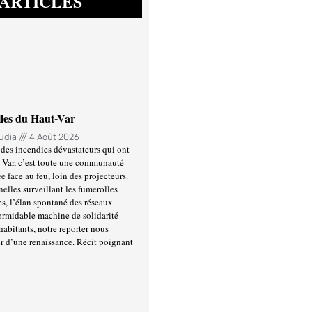
ARTICLES
lles du Haut-Var
oudia
4 Août 2026
des incendies dévastateurs qui ont
-Var, c’est toute une communauté
ée face au feu, loin des projecteurs.
nelles surveillant les fumerolles
es, l’élan spontané des réseaux
formidable machine de solidarité
habitants, notre reporter nous
r d’une renaissance. Récit poignant