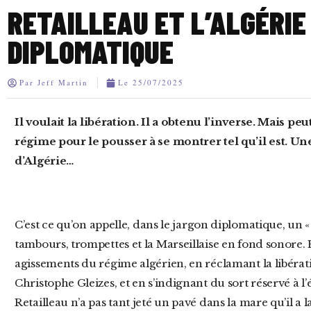
RETAILLEAU ET L’ALGÉRIE 
DIPLOMATIQUE
Par
Jeff Martin
Le
25/07/2025
Il voulait la libération. Il a obtenu l’inverse. Mais peut-être était-ce le plan : provoquer le
régime pour le pousser à se montrer tel qu’il est. Un
d’Algérie…
C’est ce qu’on appelle, dans le jargon diplomatique, un « geste contre-productif » – mais avec
tambours, trompettes et la Marseillaise en fond sonor
agissements du régime algérien, en réclamant la libérat
Christophe Gleizes, et en s’indignant du sort réservé à 
Retailleau n’a pas tant jeté un pavé dans la mare qu’il a