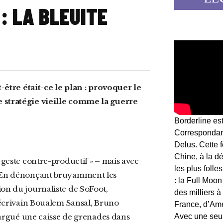
: LA BLEUITE
e stratégie vieille comme la guerre
Borderline es
Correspondant
Delus. Cette 
Chine, à la d
les plus folle
e. En dénonçant bruyamment les
: la Full Moon
ion du journaliste de SoFoot,
des milliers à
l’écrivain Boualem Sansal, Bruno
France, d’Am
 largué une caisse de grenades dans
Avec une seule