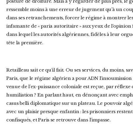
posture de droiture. Mais à y regarder de plus près, le
ressemble moins à une erreur de jugement qu’à un cou
dans ses retranchements, forcer le régime à montrer les de
infamante de « paria autoritaire » aux yeux de l’opinion
dans lequel les autorités algériennes, fidèles à leur org
tête la première.
Retailleau sait ce qu’il fait. Ou ses services, du moins, savent. Depuis quand ignore-t-on, à
Paris, que le régime algérien a pour ADN l’insoumissio
venue de l’ex-puissance coloniale est reçue, par réflex
humiliation ? En parlant haut, en dénonçant avec emphas
casus belli diplomatique sur un plateau. Le pouvoir algéri
avec un plaisir presque enfantin : les prisonniers resten
confisqués, et Paris se retrouve dans l’impasse.