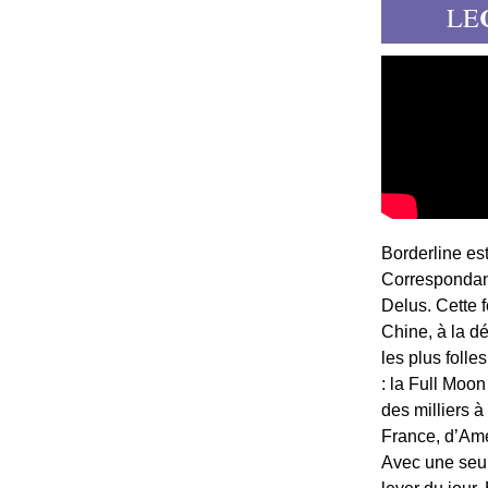
LE
Borderline es
Correspondant
Delus. Cette 
Chine, à la d
les plus folle
: la Full Moon
des milliers à
France, d’Am
Avec une seule