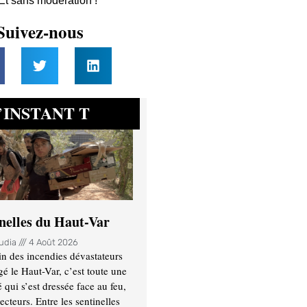
 Et sans modération !
Suivez-nous
INSTANT T
’
inelles du Haut-Var
oudia
4 Août 2026
n des incendies dévastateurs
gé le Haut-Var, c’est toute une
ui s’est dressée face au feu,
ecteurs. Entre les sentinelles