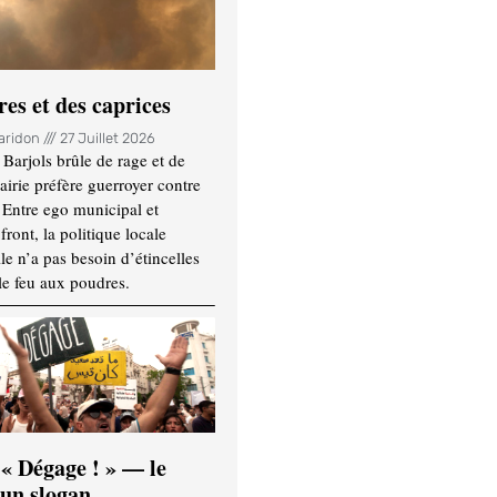
es et des caprices
Haridon
27 Juillet 2026
Barjols brûle de rage et de
mairie préfère guerroyer contre
. Entre ego municipal et
ront, la politique locale
le n’a pas besoin d’étincelles
le feu aux poudres.
 « Dégage ! » — le
’un slogan