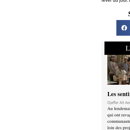
lever du jour.
L
Les sent
Djaffer Ait A
Au lendemai
qui ont rava
communauté q
loin des proj