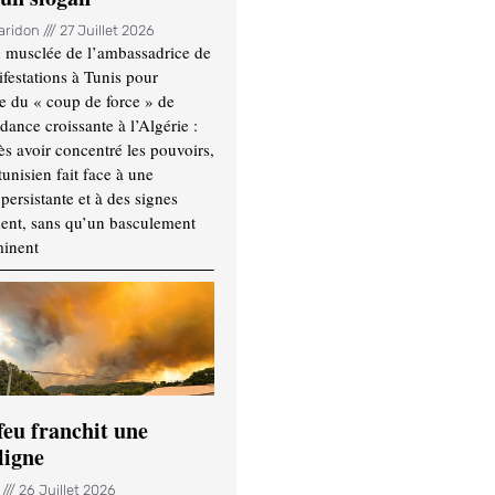
Haridon
27 Juillet 2026
 musclée de l’ambassadrice de
festations à Tunis pour
re du « coup de force » de
ance croissante à l’Algérie :
ès avoir concentré les pouvoirs,
tunisien fait face à une
persistante et à des signes
ment, sans qu’un basculement
minent
feu franchit une
ligne
n
26 Juillet 2026