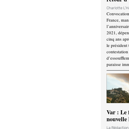
Charlotte L'
Convocation
France, mani
l’anniversai
2021, dépend
cinq ans apr
le président 
contestation 
d’essouffle
paraisse im
Var : Le 
nouvelle 
La Rédactio