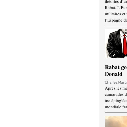
théories d’u
Rabat. L’Eur
militaires e
l’Espagne d
Rabat go
Donald
Charles Mart
Après les mé
camarades d
toc épinglées
mondiale fr