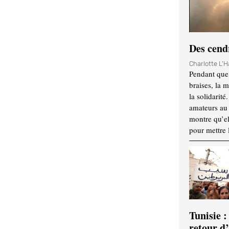
Des cendr
Charlotte L'
Pendant que 
braises, la 
la solidarité
amateurs au f
montre qu’el
pour mettre 
Tunisie :
retour d