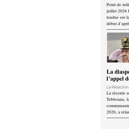
Point de mil
juillet 2026
tendue sur l
début d’aprè
La diasp
l’appel d
La Rédactio
La récente s
Tebboune, lo
communauté n
2026, a rela