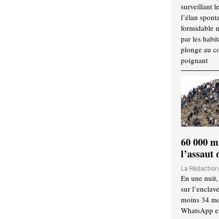
surveillant l
l’élan spont
formidable 
par les habit
plonge au cœ
poignant
60 000 m
l’assaut
La Rédactio
En une nuit,
sur l’enclav
moins 34 mor
WhatsApp et 