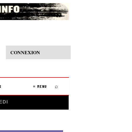
CONNEXION
⌕
S
≡ MENU
EDI