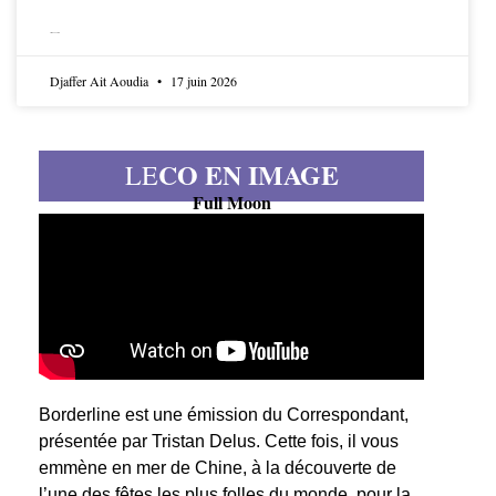
LIRE LA SUITE
Djaffer Ait Aoudia
17 juin 2026
CO EN IMAGE
LE
Full Moon
Borderline est une émission du Correspondant,
présentée par Tristan Delus. Cette fois, il vous
emmène en mer de Chine, à la découverte de
l’une des fêtes les plus folles du monde, pour la