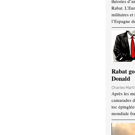
théories d’u
Rabat. L’Eur
militaires e
l’Espagne d
Rabat go
Donald
Charles Mart
Après les mé
camarades d
toc épinglées
mondiale fr