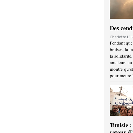
Des cendr
Charlotte L'
Pendant que 
braises, la 
la solidarité
amateurs au f
montre qu’el
pour mettre 
Tunisie :
retour d