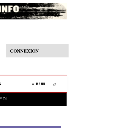
CONNEXION
⌕
S
≡ MENU
EDI