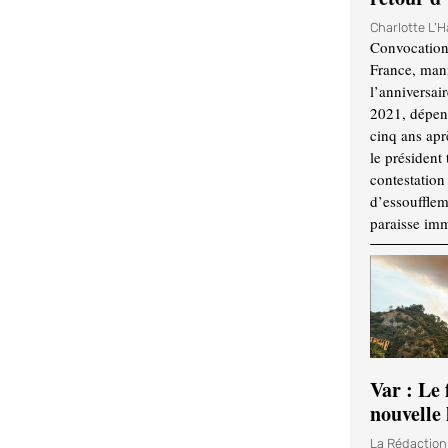
Charlotte L'
Convocation
France, mani
l’anniversai
2021, dépend
cinq ans apr
le président 
contestation 
d’essouffle
paraisse im
Var : Le 
nouvelle 
La Rédactio