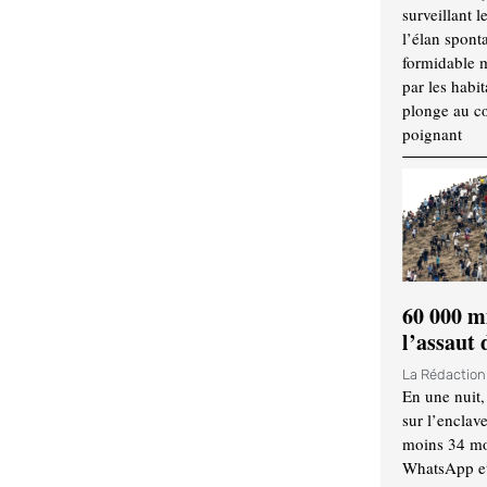
surveillant l
l’élan spont
formidable 
par les habit
plonge au cœ
poignant
60 000 m
l’assaut
La Rédactio
En une nuit,
sur l’enclav
moins 34 mor
WhatsApp et 