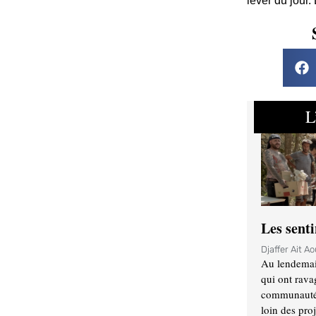
lever du jour.
L
Les sent
Djaffer Ait A
Au lendemai
qui ont rava
communauté q
loin des proj