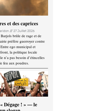
es et des caprices
Haridon
27 Juillet 2026
Barjols brûle de rage et de
mairie préfère guerroyer contre
. Entre ego municipal et
ront, la politique locale
le n’a pas besoin d’étincelles
le feu aux poudres.
 « Dégage ! » — le
’un slogan