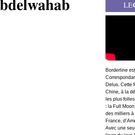
Abdelwahab
LE
Borderline es
Correspondant
Delus. Cette 
Chine, à la d
les plus folle
: la Full Moon
des milliers à
France, d’Am
Avec une seule