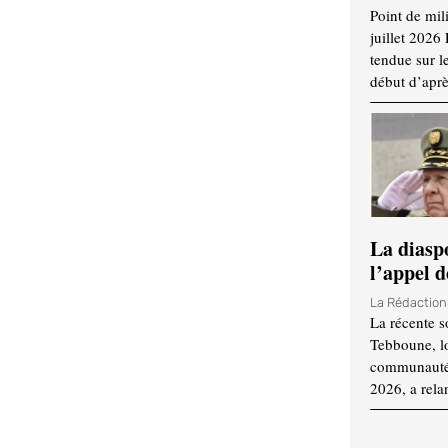
Point de mil
juillet 2026
tendue sur l
début d’aprè
La diasp
l’appel d
La Rédactio
La récente s
Tebboune, lo
communauté n
2026, a rela