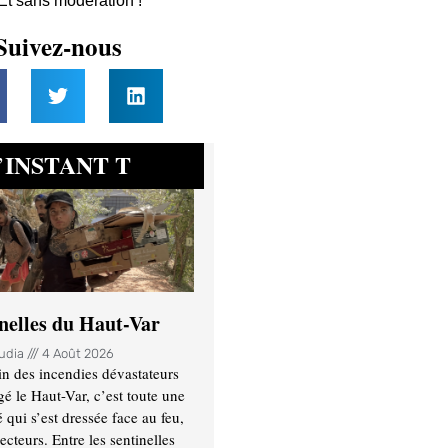
 Et sans modération !
Suivez-nous
INSTANT T
’
inelles du Haut-Var
oudia
4 Août 2026
n des incendies dévastateurs
gé le Haut-Var, c’est toute une
ui s’est dressée face au feu,
ecteurs. Entre les sentinelles