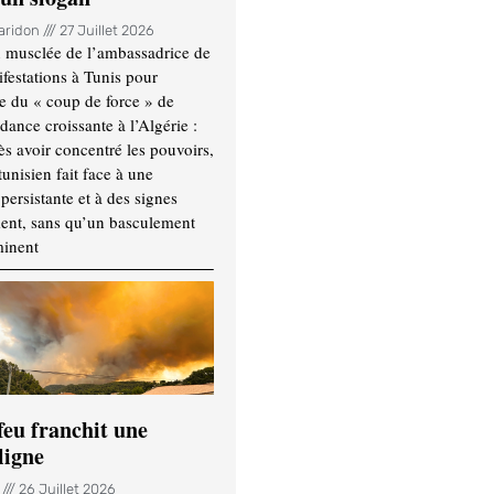
Haridon
27 Juillet 2026
 musclée de l’ambassadrice de
festations à Tunis pour
re du « coup de force » de
ance croissante à l’Algérie :
ès avoir concentré les pouvoirs,
tunisien fait face à une
persistante et à des signes
ment, sans qu’un basculement
minent
feu franchit une
ligne
n
26 Juillet 2026