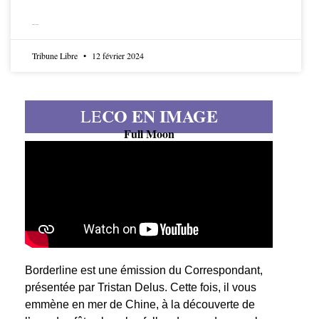
LIRE LA SUITE
Tribune Libre
12 février 2024
CO EN IMAGE
LE
Full Moon
Borderline est une émission du Correspondant,
présentée par Tristan Delus. Cette fois, il vous
emmène en mer de Chine, à la découverte de