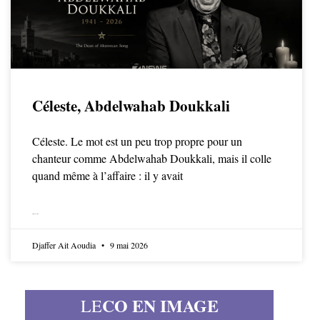
Céleste, Abdelwahab Doukkali
Céleste. Le mot est un peu trop propre pour un
chanteur comme Abdelwahab Doukkali, mais il colle
quand même à l’affaire : il y avait
LIRE LA SUITE
Djaffer Ait Aoudia
9 mai 2026
CO EN IMAGE
LE