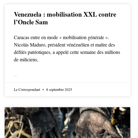
Venezuela : mobilisation XXL contre
l’Oncle Sam
Caracas entre en mode « mobilisation générale ».
Nicolás Maduro, président vénézuélien et maître des
défilés patriotiques, a appelé cette semaine des millions
de miliciens,
LIRE LA SUITE
Le Correspondant
8 septembre 2025