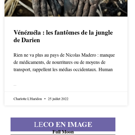
Vénézuéla : les fantômes de la jungle
de Darien
Rien ne va plus au pays de Nicolas Madero : manque
de médicaments, de nourritures ou de moyens de
transport, rappellent les médias occidentaux. Human
LIRE LA SUITE
Charlotte L'Haridon
25 juillet 2022
CO EN IMAGE
LE
Full Moon