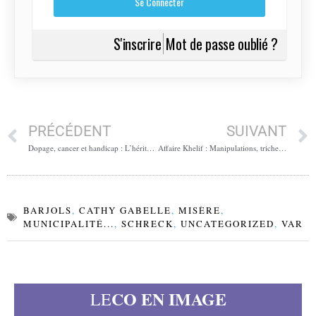
S'inscrire
Mot de passe oublié ?
PRÉCÉDENT
SUIVANT
Dopage, cancer et handicap : L’héritage tragique de Djamel Menad
Affaire Khelif : Manipulations, triches et complicités au sommet de l’Etat (1/4)
BARJOLS
,
CATHY GABELLE
,
MISÈRE
,
MUNICIPALITÉ...
,
SCHRECK
,
UNCATEGORIZED
,
VAR
CO EN IMAGE
LE