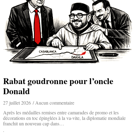
Rabat goudronne pour l’oncle
Donald
27 juillet 2026
Aucun commentaire
Après les médailles remises entre camarades de promo et les
décorations en toc épinglées à la va-vite, la diplomatie mondiale
franchit un nouveau cap dans…
Lire la suite »