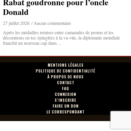
Rabat goudronne pour l’oncle
Donald
27 juillet 2026
Aucun commentaire
Après les médailles remises entre camarades de promo et les
décorations en toc épinglées à la va-vite, la diplomatie mondiale
franchit un nouveau cap dans…
Lire la suite »
MENTIONS LÉGALES
POLITIQUE DE CONFIDENTIALITÉ
À PROPOS DE NOUS
CONTACT
FAQ
CONNEXION
S’INSCRIRE
FAIRE UN DON
LE CORRESPONDANT