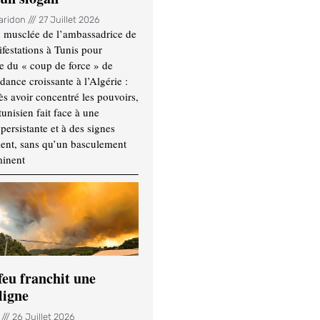
Haridon
27 Juillet 2026
 musclée de l’ambassadrice de
festations à Tunis pour
re du « coup de force » de
ance croissante à l’Algérie :
ès avoir concentré les pouvoirs,
tunisien fait face à une
persistante et à des signes
ment, sans qu’un basculement
minent
feu franchit une
ligne
n
26 Juillet 2026