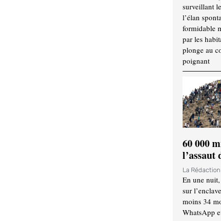
surveillant l
l’élan spont
formidable 
par les habit
plonge au cœ
poignant
60 000 m
l’assaut
La Rédactio
En une nuit,
sur l’enclav
moins 34 mor
WhatsApp et 