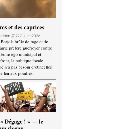
es et des caprices
Haridon
27 Juillet 2026
Barjols brûle de rage et de
mairie préfère guerroyer contre
. Entre ego municipal et
ront, la politique locale
le n’a pas besoin d’étincelles
le feu aux poudres.
 « Dégage ! » — le
’un slogan