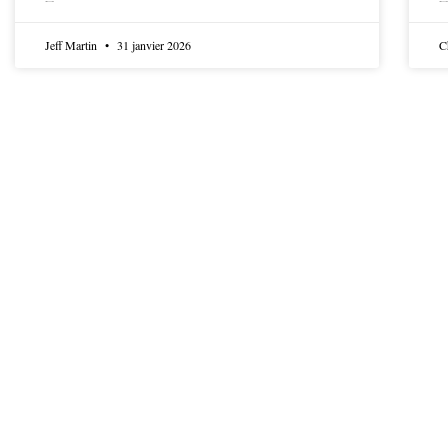
LIRE LA SUITE
LIRE LA SUITE
Jeff Martin
31 janvier 2026
C