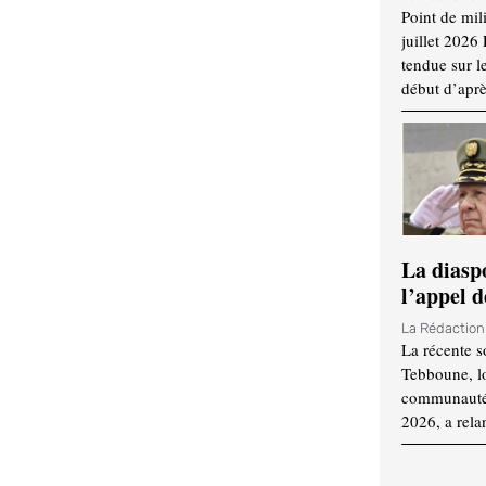
Point de mil
juillet 2026
tendue sur l
début d’aprè
La diasp
l’appel d
La Rédactio
La récente s
Tebboune, lo
communauté n
2026, a rela