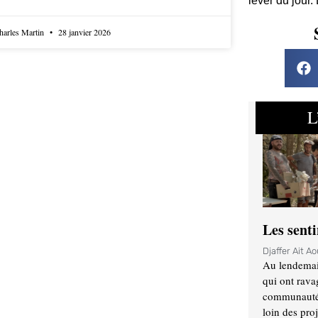
lever du jour.
harles Martin
28 janvier 2026
L
Les sent
Djaffer Ait A
Au lendemai
qui ont rava
communauté q
loin des proj