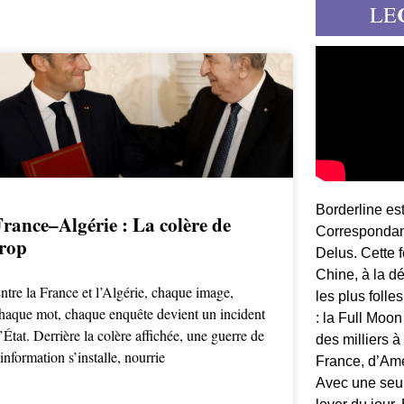
LE
Borderline es
France–Algérie : La colère de
Correspondant
trop
Delus. Cette 
Chine, à la d
ntre la France et l’Algérie, chaque image,
les plus folle
haque mot, chaque enquête devient un incident
: la Full Moon
’État. Derrière la colère affichée, une guerre de
des milliers à
’information s’installe, nourrie
France, d’Am
Avec une seule