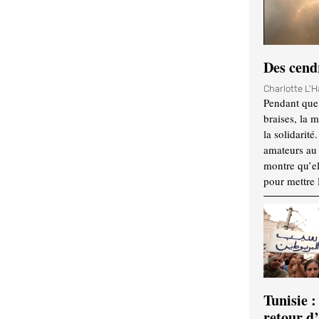
Des cendr
Charlotte L'
Pendant que 
braises, la 
la solidarité
amateurs au f
montre qu’el
pour mettre 
Tunisie :
retour d