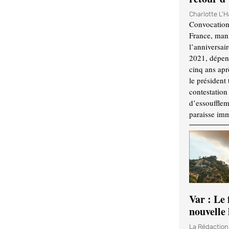
Charlotte L'
Convocation
France, mani
l’anniversai
2021, dépend
cinq ans apr
le président 
contestation 
d’essouffle
paraisse im
Var : Le 
nouvelle 
La Rédactio