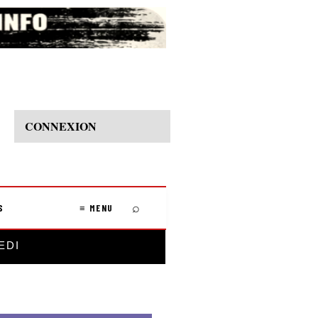
CONNEXION
⌕
S
≡ MENU
EDI