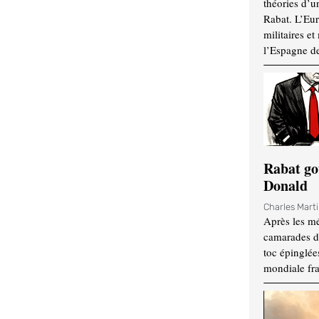
théories d’u
Rabat. L’Eur
militaires e
l’Espagne d
Rabat go
Donald
Charles Mart
Après les mé
camarades d
toc épinglées
mondiale fr