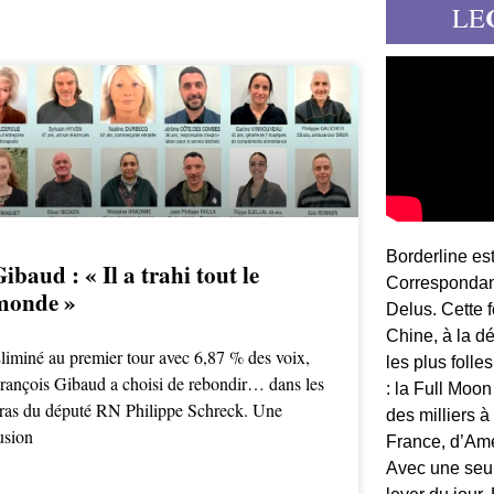
LE
Borderline es
ibaud : « Il a trahi tout le
Correspondant
monde »
Delus. Cette 
Chine, à la d
liminé au premier tour avec 6,87 % des voix,
les plus folle
rançois Gibaud a choisi de rebondir… dans les
: la Full Moon
ras du député RN Philippe Schreck. Une
des milliers à
usion
France, d’Am
Avec une seule