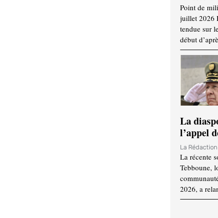
Point de mil
juillet 2026
tendue sur l
début d’aprè
La diasp
l’appel d
La Rédactio
La récente s
Tebboune, lo
communauté n
2026, a rela