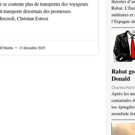
théories d’u
e se contente plus de transporter des voyageurs
Rabat. L’Eur
 il transporte désormais des promesses.
militaires e
ercredi, Christian Estrosi
l’Espagne d
eff Martin
13 décembre 2025
Rabat go
Donald
Charles Mart
Après les mé
camarades d
toc épinglées
mondiale fr