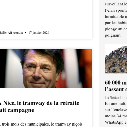
surveillant l
l’élan spont
formidable 
par les habit
plonge au cœ
jaffer Ait Aoudia
17 janvier 2026
poignant
60 000 m
l’assaut
La Rédactio
 Nice, le tramway de la retraite
En une nuit,
fait campagne
sur l’enclav
moins 34 mor
WhatsApp et 
 trois mois des municipales, le tramway niçois