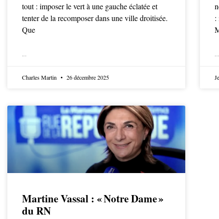
tout : imposer le vert à une gauche éclatée et
n
tenter de la recomposer dans une ville droitisée.
:
Que
M
LIRE LA SUITE
LIRE LA SUITE
Charles Martin
26 décembre 2025
J
Martine Vassal : « Notre Dame »
du RN