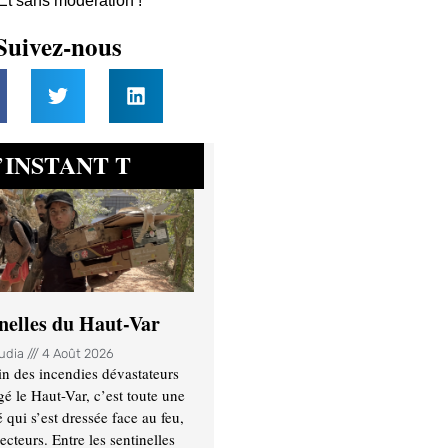
 Et sans modération !
Suivez-nous
INSTANT T
’
inelles du Haut-Var
oudia
4 Août 2026
n des incendies dévastateurs
gé le Haut-Var, c’est toute une
ui s’est dressée face au feu,
ecteurs. Entre les sentinelles