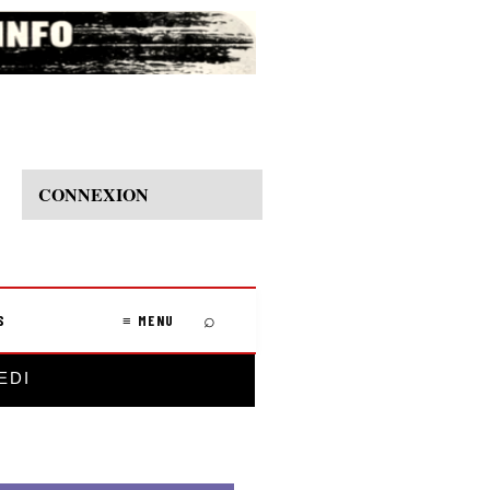
CONNEXION
⌕
S
≡ MENU
EDI