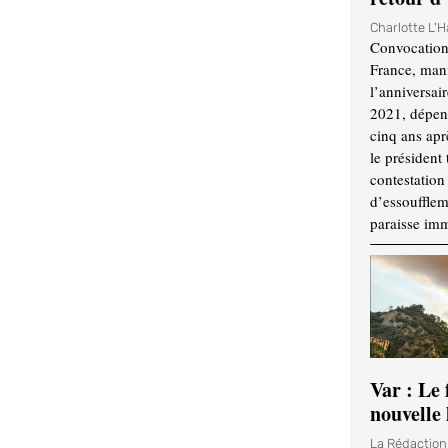
Charlotte L'
Convocation
France, mani
l’anniversai
2021, dépend
cinq ans apr
le président 
contestation 
d’essouffle
paraisse im
Var : Le 
nouvelle 
La Rédactio