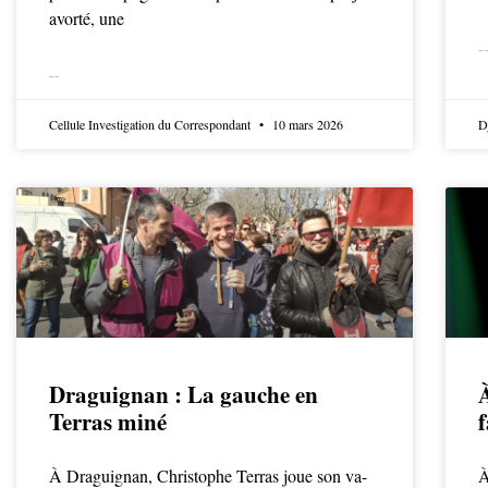
avorté, une
LIRE LA SUITE
LIRE LA SUITE
Cellule Investigation du Correspondant
10 mars 2026
D
Draguignan : La gauche en
À
Terras miné
À Draguignan, Christophe Terras joue son va-
À