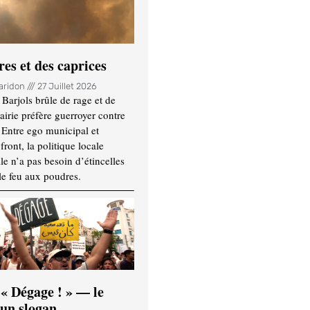
es et des caprices
Haridon
27 Juillet 2026
Barjols brûle de rage et de
mairie préfère guerroyer contre
. Entre ego municipal et
ront, la politique locale
le n’a pas besoin d’étincelles
le feu aux poudres.
 « Dégage ! » — le
’un slogan