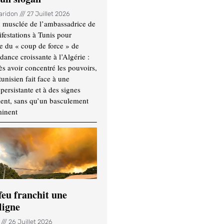
Haridon
27 Juillet 2026
 musclée de l’ambassadrice de
festations à Tunis pour
re du « coup de force » de
ance croissante à l’Algérie :
ès avoir concentré les pouvoirs,
tunisien fait face à une
persistante et à des signes
ment, sans qu’un basculement
minent
feu franchit une
ligne
n
26 Juillet 2026