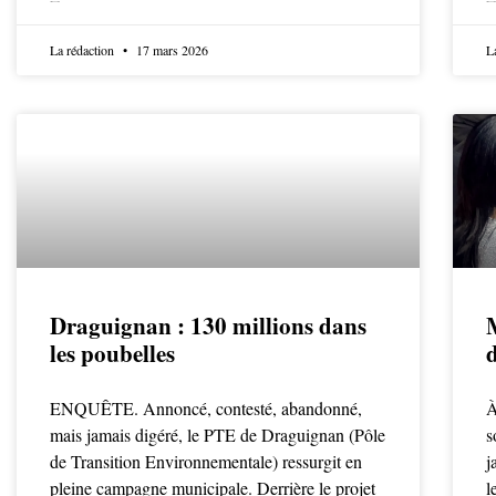
LIRE LA SUITE
LIRE LA SUITE
La rédaction
17 mars 2026
L
Draguignan : 130 millions dans
les poubelles
ENQUÊTE. Annoncé, contesté, abandonné,
À
mais jamais digéré, le PTE de Draguignan (Pôle
s
de Transition Environnementale) ressurgit en
j
pleine campagne municipale. Derrière le projet
l