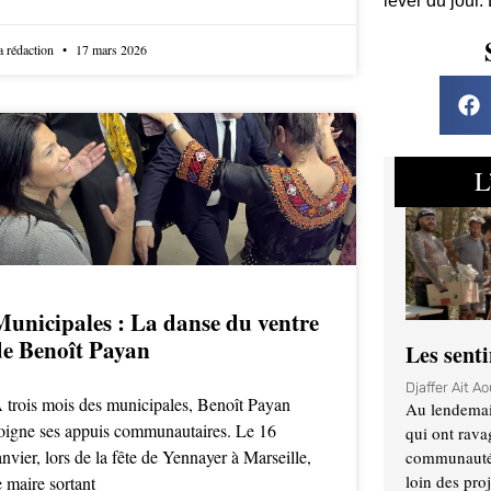
lever du jour.
a rédaction
17 mars 2026
L
Municipales : La danse du ventre
de Benoît Payan
Les sent
Djaffer Ait A
 trois mois des municipales, Benoît Payan
Au lendemai
oigne ses appuis communautaires. Le 16
qui ont rava
anvier, lors de la fête de Yennayer à Marseille,
communauté q
loin des proj
e maire sortant