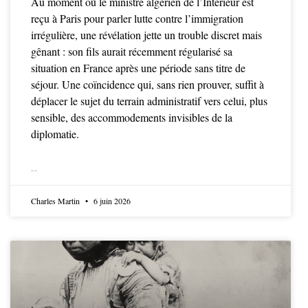
Au moment où le ministre algérien de l’Intérieur est
reçu à Paris pour parler lutte contre l’immigration
irrégulière, une révélation jette un trouble discret mais
gênant : son fils aurait récemment régularisé sa
situation en France après une période sans titre de
séjour. Une coïncidence qui, sans rien prouver, suffit à
déplacer le sujet du terrain administratif vers celui, plus
sensible, des accommodements invisibles de la
diplomatie.
LIRE LA SUITE
Charles Martin
6 juin 2026