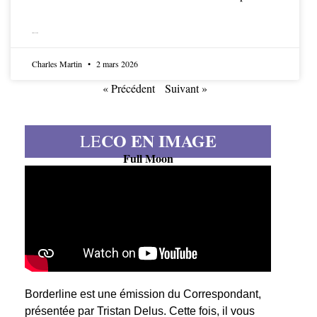
LIRE LA SUITE
Charles Martin
2 mars 2026
« Précédent
Suivant »
CO EN IMAGE
LE
Full Moon
Borderline est une émission du Correspondant,
présentée par Tristan Delus. Cette fois, il vous